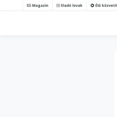
Magazin
Eladó lovak
Élő közvetí