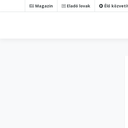
Magazin
Eladó lovak
Élő közvetí