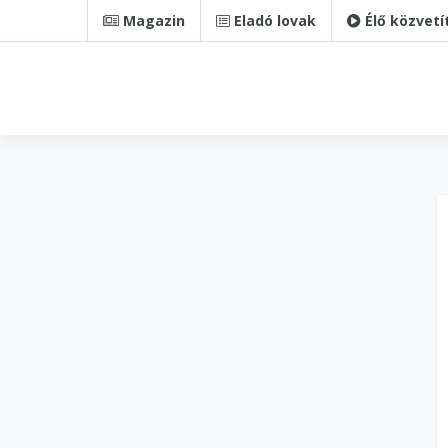
Magazin
Eladó lovak
Élő közvetí