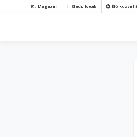
Magazin
Eladó lovak
Élő közvetí