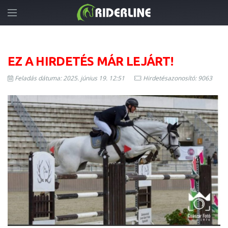
EZ A HIRDETÉS MÁR LEJÁRT!
Feladás dátuma: 2025. június 19. 12:51
Hirdetésazonosító: 9063