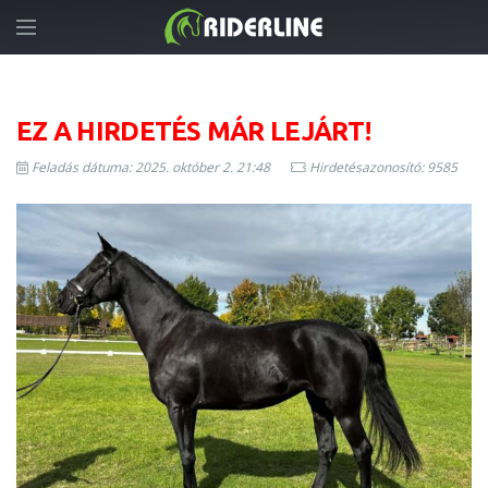
EZ A HIRDETÉS MÁR LEJÁRT!
Feladás dátuma: 2025. október 2. 21:48
Hirdetésazonosító: 9585