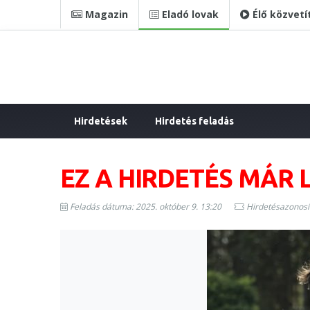
Magazin
Eladó lovak
Élő közvetí
Hirdetések
Hirdetés feladás
EZ A HIRDETÉS MÁR 
Feladás dátuma: 2025. október 9. 13:20
Hirdetésazonosí