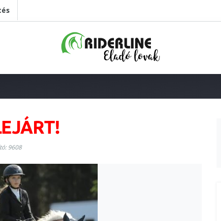
tés
LEJÁRT!
tó: 9608