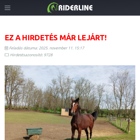
EZ A HIRDETÉS MÁR LEJÁRT!
Feladás dátuma: 2025. november 11. 15:17
Hirdetésazonosító: 9728