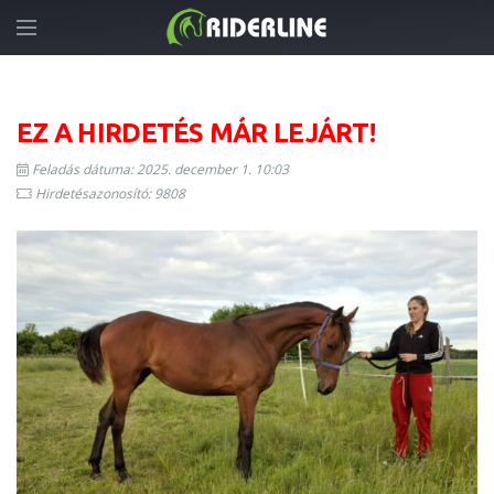
EZ A HIRDETÉS MÁR LEJÁRT!
Feladás dátuma: 2025. december 1. 10:03
Hirdetésazonosító: 9808