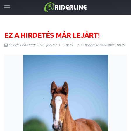
EZ A HIRDETÉS MÁR LEJÁRT!
Feladás dátuma: 2026. január 31. 18:06
Hirdetésazonosító: 10019