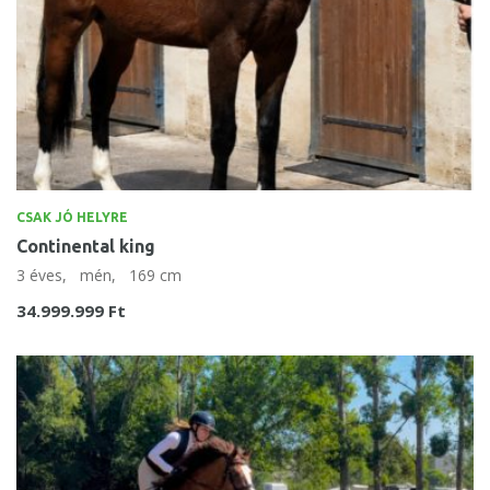
CSAK JÓ HELYRE
Continental king
3 éves,
mén,
169 cm
34.999.999 Ft