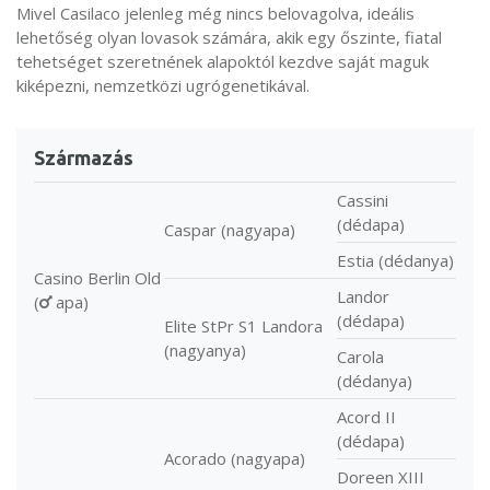
Mivel Casilaco jelenleg még nincs belovagolva, ideális
lehetőség olyan lovasok számára, akik egy őszinte, fiatal
tehetséget szeretnének alapoktól kezdve saját maguk
kiképezni, nemzetközi ugrógenetikával.
Származás
Cassini
(dédapa)
Caspar (nagyapa)
Estia (dédanya)
Casino Berlin Old
Landor
(
apa)
(dédapa)
Elite StPr S1 Landora
(nagyanya)
Carola
(dédanya)
Acord II
(dédapa)
Acorado (nagyapa)
Doreen XIII