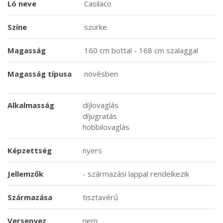
Ló neve
Casilaco
Színe
szürke
Magasság
160 cm bottal - 168 cm szalaggal
Magasság típusa
növésben
Alkalmasság
díjlovaglás
díjugratás
hobbilovaglás
Képzettség
nyers
Jellemzők
- származási lappal rendelkezik
Származása
tisztavérű
Versenyez
nem