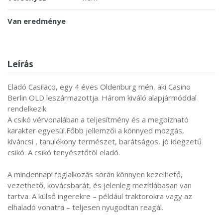
Van eredménye
Leírás
Eladó Casilaco, egy 4 éves Oldenburg mén, aki Casino
Berlin OLD leszármazottja. Három kiváló alapjármóddal
rendelkezik.
A csikó vérvonalában a teljesítmény és a megbízható
karakter egyesül.Főbb jellemzői a könnyed mozgás,
kíváncsi , tanulékony természet, barátságos, jó idegzetű
csikó. A csikó tenyésztőtöl eladó.
A mindennapi foglalkozàs során könnyen kezelhető,
vezethető, kovácsbarát, és jelenleg mezítlábasan van
tartva. A külső ingerekre – például traktorokra vagy az
elhaladó vonatra – teljesen nyugodtan reagál.