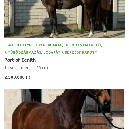
,
,
,
CSAK JÓ HELYRE
GYEREKBARÁT
ÍGÉRETES FIATAL LÓ
,
KITŰNŐ SZÁRMAZÁS
LÓBARÁT KIKÉPZÉST KAPOTT
Port of Zenith
1 éves,
mén,
155 cm
2.500.000 Ft