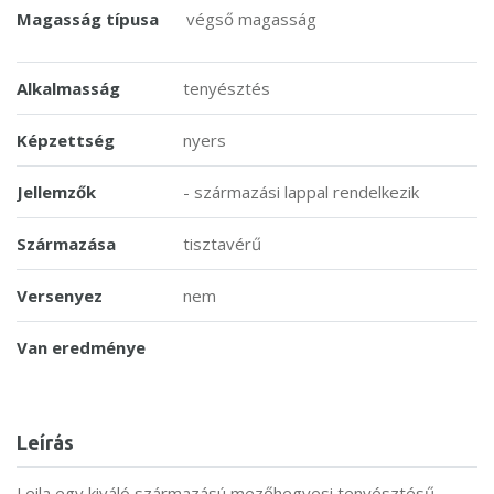
Magasság típusa
végső magasság
Alkalmasság
tenyésztés
Képzettség
nyers
Jellemzők
- származási lappal rendelkezik
Származása
tisztavérű
Versenyez
nem
Van eredménye
Leírás
Leila egy kiváló származású mezőhegyesi tenyésztésű