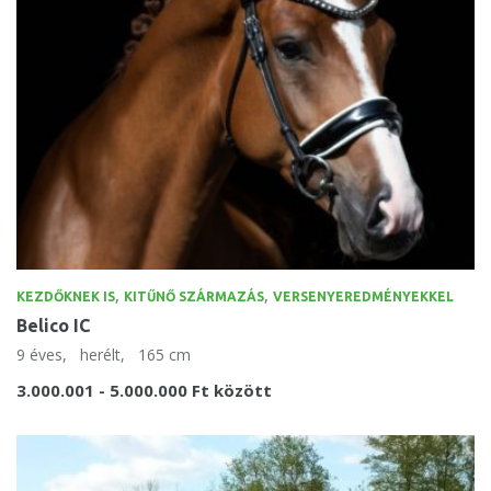
,
,
KEZDŐKNEK IS
KITŰNŐ SZÁRMAZÁS
VERSENYEREDMÉNYEKKEL
Belico IC
9 éves,
herélt,
165 cm
3.000.001 - 5.000.000 Ft között