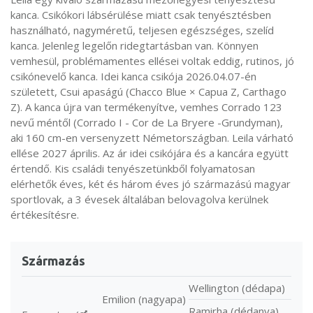
kanca. Csikókori lábsérülése miatt csak tenyésztésben
használható, nagyméretű, teljesen egészséges, szelíd
kanca. Jelenleg legelőn ridegtartásban van. Könnyen
vemhesül, problémamentes ellései voltak eddig, rutinos, jó
csikónevelő kanca. Idei kanca csikója 2026.04.07-én
született, Csui apaságú (Chacco Blue × Capua Z, Carthago
Z). A kanca újra van termékenyítve, vemhes Corrado 123
nevű méntől (Corrado I - Cor de La Bryere -Grundyman),
aki 160 cm-en versenyzett Németországban. Leila várható
ellése 2027 április. Az ár idei csikójára és a kancára együtt
értendő. Kis családi tenyészetünkből folyamatosan
elérhetők éves, két és három éves jó származású magyar
sportlovak, a 3 évesek általában belovagolva kerülnek
értékesítésre.
Származás
Wellington (dédapa)
Emilion (nagyapa)
Ramirha (dédanya)