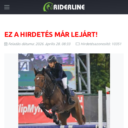
EZ A HIRDETÉS MÁR LEJÁRT!
Feladás dátuma: 2026. április 28. 08:33
Hirdetésazonosító: 10351