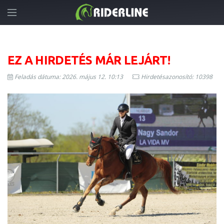
EZ A HIRDETÉS MÁR LEJÁRT!
Feladás dátuma: 2026. május 12. 10:13
Hirdetésazonosító: 10398