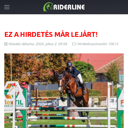
EZ A HIRDETÉS MÁR LEJÁRT!
Feladás dátuma: 2026. július 2. 09:58
Hirdetésazonosító: 10613