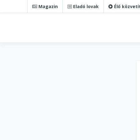
Magazin
Eladó lovak
Élő közvetí