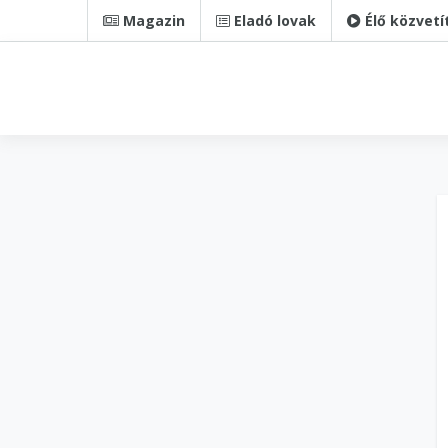
Magazin
Eladó lovak
Élő közvetí