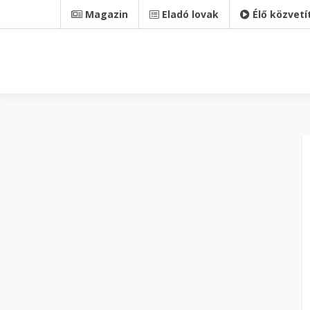
Magazin
Eladó lovak
Élő közvetí