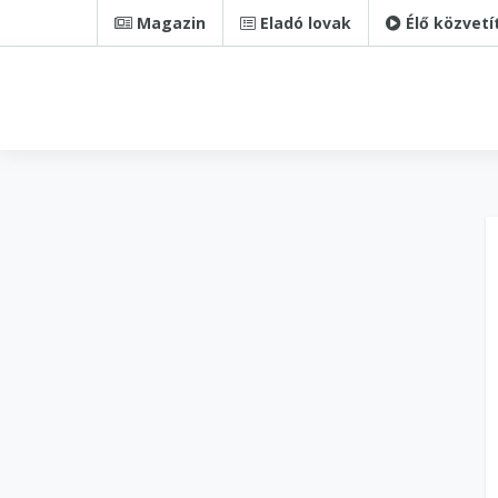
Magazin
Eladó lovak
Élő közvetí