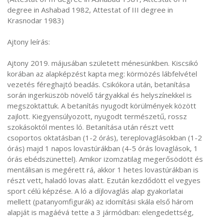
degree in Ashabad 1982, Attestat of III degree in
Krasnodar 1983)
Ajtony leírás:
Ajtony 2019. májusában született ménesünkben. Kiscsikó
korában az alapképzést kapta meg: körmözés lábfelvétel
vezetés féreghajtó beadás. Csikókora után, betanítása
során ingerküszöb növelő tárgyakkal és helyszínekkel is
megszoktattuk. A betanítás nyugodt körülmények között
zajlott. Kiegyensúlyozott, nyugodt természetű, rossz
szokásoktól mentes ló. Betanítása után részt vett
csoportos oktatásban (1-2 órás), tereplovaglásokban (1-2
órás) majd 1 napos lovastúrákban (4-5 órás lovaglások, 1
órás ebédszünettel). Amikor izomzatilag megerősödött és
mentálisan is megérett rá, akkor 1 hetes lovastúrákban is
részt vett, haladó lovas alatt. Ezután kezdődött el vegyes
sport célú képzése. A ló a díjlovaglás alap gyakorlatai
mellett (patanyomfigurák) az idomítási skála első három
alapját is magáévá tette a 3 jármódban: elengedettség,