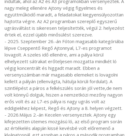
indultak, ahol az A2 és A3 programokban versenyeztek. A
nagy meleg ellenére Ajtony végig figyelmes és
együttműködő maradt, a feladatokat kiegyensúlyozottan
hajtotta végre. Az A2 programban szereplő egyszerű
ugrásváltást is sikeresen teljesítették, végül 2. helyezést
értek el, ezzel újabb minősülést szerezve.
- 2025. Szeptember 26.-án Fóton magasabb kategóriába
lépve Cseppentő Regő Ajtonnyal, L7-es programot
lovagolt. A szeles idő ellenére, ami a pálya körül
elhelyezett sátrakat erőteljesen mozgatta mindkét ló
végig koncentrált és higgadt maradt. Ebben a
versenyszámban már magasabb elemeket is lovagolni
kellett a pályán (ellenvágta, hátulja körüli fordulat). A
szintlépést a páros a felkészülés során jól vette,de nem
volt könnyű dolguk, hiszen a nemzetközi mezőny nagyon
erős volt és az L7-es pálya is nagy ugrás volt az
eddigiekhez képest, Regő és Ajtony a 8. helyen végzett.
- 2026.Május 2.-án Kecelen versenyeztek. Ajtony egy
kifejezetten ütemes mozgású ló, az első program során
az értékelés alapján kissé kevésbé volt előremenő a
kívánatosnál, ezt azonban a páros a második programban