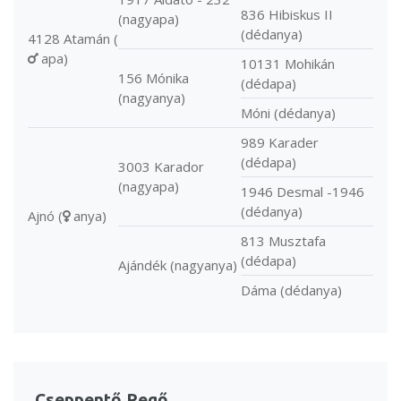
836 Hibiskus II
(nagyapa)
(dédanya)
4128 Atamán (
apa)
10131 Mohikán
156 Mónika
(dédapa)
(nagyanya)
Móni (dédanya)
989 Karader
(dédapa)
3003 Karador
(nagyapa)
1946 Desmal -1946
(dédanya)
Ajnó (
anya)
813 Musztafa
(dédapa)
Ajándék (nagyanya)
Dáma (dédanya)
Cseppentő Regő