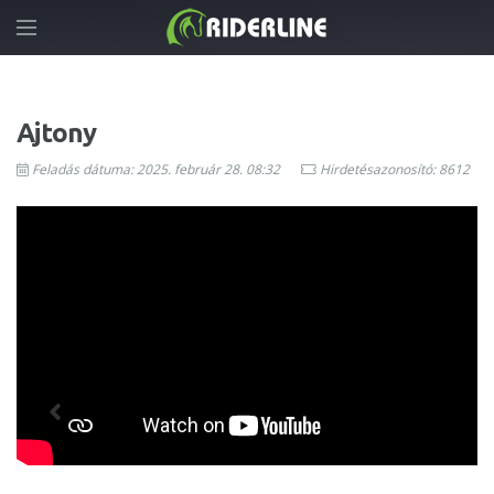
Ajtony
Feladás dátuma: 2025. február 28. 08:32
Hirdetésazonosító: 8612