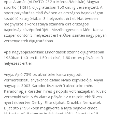
Apja: Atamán (ALDATO-232 x Mónika/Mohikán) Magyar
sportló ( HSH ), díjugratásban 150 cm.-ig versenyzett. A
sport pályafutása első évében az országos bajnokságon
kezdő ló kategóriában 3. helyezést ért el. Hat évesen
megnyerte a korosztálya számára kiírt országos
bajnokság középdöntőjét . Mezőhegyesen a Mén- Kanca
szuper döntőn 3. helyezést ért el.Ősei szintén nagy pályán
versenyeztek díjugratásban.
Apai nagyapja:Mohikán: Elmondások szerint díjugratásban
1980ban 1.40-en II. 1.50-et első, 1.60 cm-es pályán első
helyezést ért el.
Anyja: Ajnó 75% os akhal teke kanca nyugodt
vérmérsékletú anyakanca család kiváló képviselője. Anyai
nagyapja: 3003 Karador tisztavérű akhal teke mén.
Karador apja Karader: híres galoppló volt hazájában. Kiváló
versenyló volt: 6 év alatt a pályán 32 x rajtolt, ebből 25x
nyert (ideértve Derby, Elite díjakat, Druzhba Nemzetek
Díját stb.) 1981-ben megnyerte a fajta bajnoka címet.
(Attestat of III degree in Ashabad 1981, Attestat of II