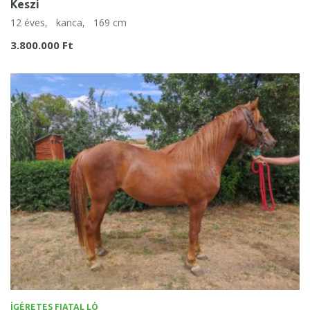
Keszi
12 éves,
kanca,
169 cm
3.800.000 Ft
ÍGÉRETES FIATAL LÓ