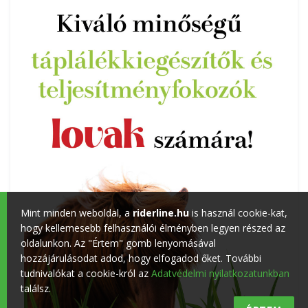
Mint minden weboldal, a
riderline.hu
is használ cookie-kat,
hogy kellemesebb felhasználói élményben legyen részed az
oldalunkon. Az "Értem" gomb lenyomásával
hozzájárulásodat adod, hogy elfogadod őket. További
tudnivalókat a cookie-król az
Adatvédelmi nyilatkozatunkban
találsz.