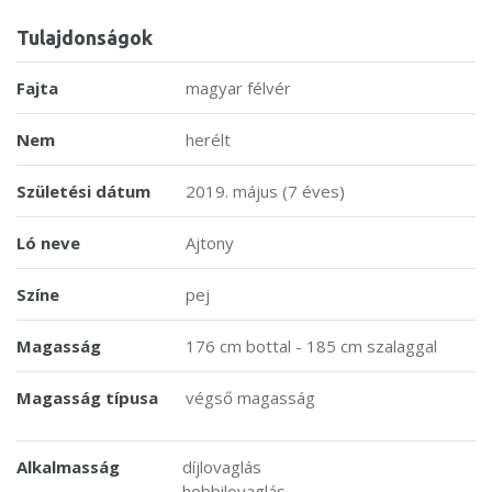
Tulajdonságok
Fajta
magyar félvér
Nem
herélt
Születési dátum
2019. május (7 éves)
Ló neve
Ajtony
Színe
pej
Magasság
176 cm bottal - 185 cm szalaggal
Magasság típusa
végső magasság
Alkalmasság
díjlovaglás
hobbilovaglás