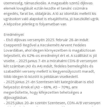
ütemesség, támaszkodás. A magasabb szintű díjlovas
elemek lovaglását eztán kezdte el tanulni: csizmára
engedés, farat be, oldaljárás. A ló az idomítás mellett kis
ugrásokon való alapokat is elsajátította, jó baszküllel ugrik.
A képzése jelenleg is folyamatban van.
Eredményei:
- Első díjlovas versenyén 2025. február 28-án indult
Cseppentő Regővel a Kecskeméti Airvent Fedeles
Lovardában, ahol idegen környezetben is magabiztosan
teljesített, és 62%-os eredményt ért el. A szállítást is jól
viselte. - 2025.junius 7-én a mórahalmi CDN-B versenyen
két számban (A3 és A4) indult, fedeles bemelegítés és
szabadtéri verseny mellett is kiegyensúlyozott maradt,
több idegen ló között is példásan viselkedett.
- 2025.június 21-én Szentesen két kategóriában is első
helyezést értek el (A3 – 68%, A5 – 70%), ami
megerősítette, hogy kifejezetten tehetséges a
díjlovaglásban.
- 2025.július 20-án szintén Szentesen, CDN-A/B versenyen