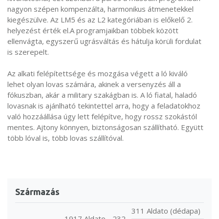
nagyon szépen kompenzálta, harmonikus átmenetekkel
kiegészülve. Az LM5 és az L2 kategóriában is előkelő 2.
helyezést érték el.A programjaikban többek között
ellenvágta, egyszerű ugrásváltás és hátulja körüli fordulat
is szerepelt.
Az alkati felépítettsége és mozgása végett a ló kiváló
lehet olyan lovas számára, akinek a versenyzés áll a
fókuszban, akár a military szakágban is. A ló fiatal, haladó
lovasnak is ajánlható tekintettel arra, hogy a feladatokhoz
való hozzáállása úgy lett felépítve, hogy rossz szokástól
mentes. Ajtony könnyen, biztonságosan szállítható. Együtt
több lóval is, több lovas szállítóval.
Származás
311 Aldato (dédapa)
1917 Aldato - 232