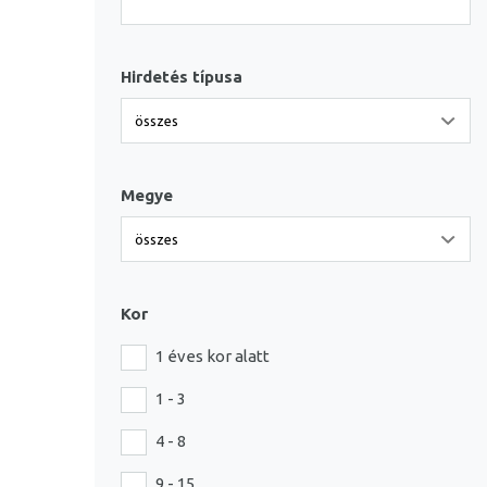
Hirdetés típusa
Megye
Kor
1 éves kor alatt
1 - 3
4 - 8
9 - 15