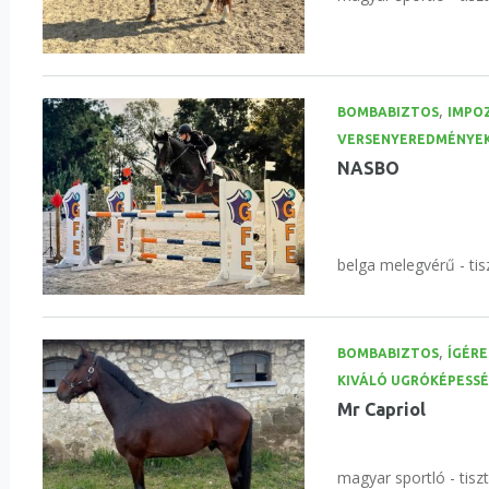
,
BOMBABIZTOS
IMPO
VERSENYEREDMÉNYE
NASBO
belga melegvérű - tis
,
BOMBABIZTOS
ÍGÉRE
KIVÁLÓ UGRÓKÉPESS
Mr Capriol
magyar sportló - tisz