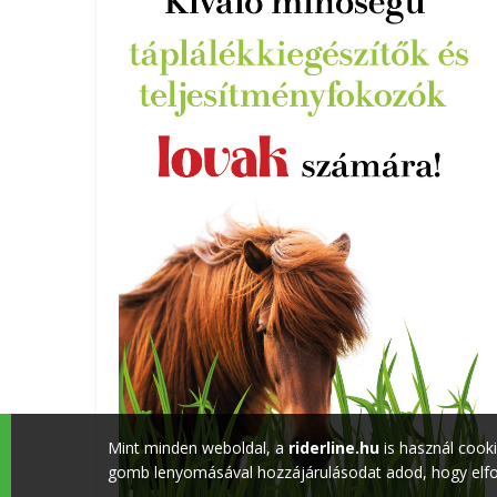
Mint minden weboldal, a
riderline.hu
is használ cook
gomb lenyomásával hozzájárulásodat adod, hogy elfog