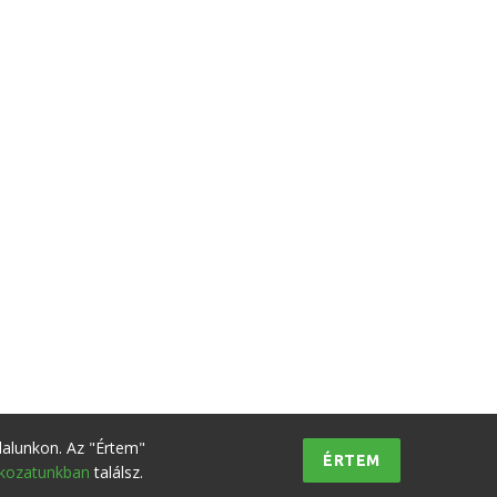
dalunkon. Az "Értem"
ÉRTEM
tkozatunkban
találsz.