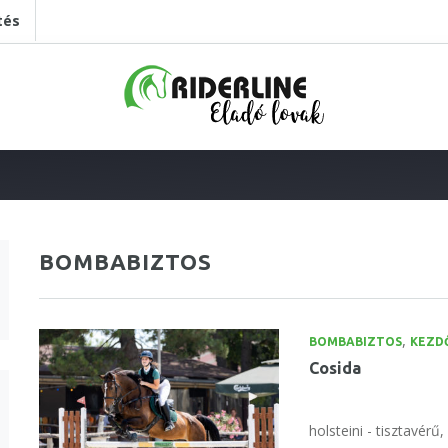
tés
BOMBABIZTOS
,
BOMBABIZTOS
KEZDŐ
Cosida
holsteini - tisztavérű,