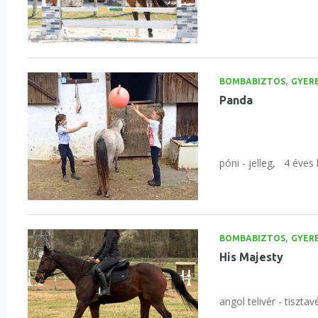
,
BOMBABIZTOS
GYER
Panda
póni - jelleg,
4 éves 
,
BOMBABIZTOS
GYER
His Majesty
angol telivér - tisztav