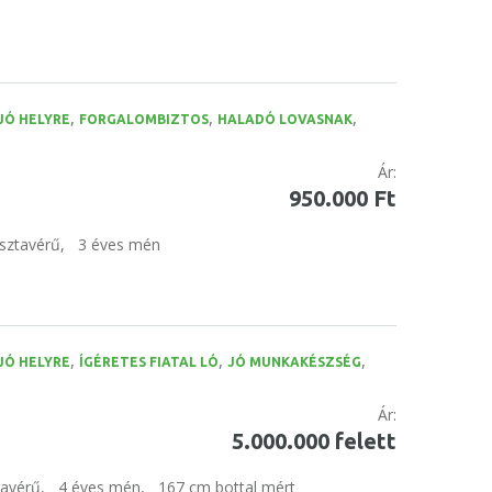
,
,
,
JÓ HELYRE
FORGALOMBIZTOS
HALADÓ LOVASNAK
Ár:
950.000 Ft
sztavérű,
3 éves mén
,
,
,
JÓ HELYRE
ÍGÉRETES FIATAL LÓ
JÓ MUNKAKÉSZSÉG
Ár:
5.000.000 felett
tavérű,
4 éves mén,
167 cm bottal mért