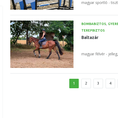
magyar sportló - tisz
,
BOMBABIZTOS
GYER
TEREPBIZTOS
Baltazár
magyar félvér - jelleg
1
2
3
4