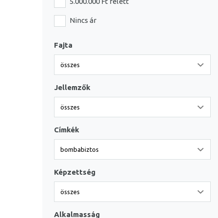
5.000.000 Ft felett
Nincs ár
Fajta
Jellemzők
Címkék
Képzettség
Alkalmasság