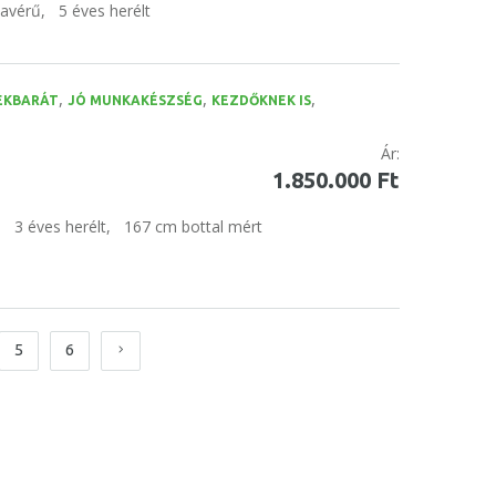
tavérű,
5 éves herélt
,
,
,
EKBARÁT
JÓ MUNKAKÉSZSÉG
KEZDŐKNEK IS
Ár:
1.850.000 Ft
,
3 éves herélt,
167 cm bottal mért
5
6