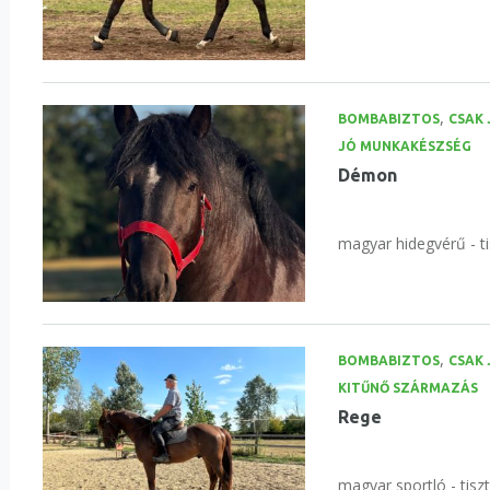
,
BOMBABIZTOS
CSAK 
JÓ MUNKAKÉSZSÉG
Démon
magyar hidegvérű - ti
,
BOMBABIZTOS
CSAK 
KITŰNŐ SZÁRMAZÁS
Rege
magyar sportló - tisz