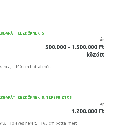
,
EKBARÁT
KEZDŐKNEK IS
Ár:
500.000 - 1.500.000 Ft
között
kanca,
100 cm bottal mért
,
,
EKBARÁT
KEZDŐKNEK IS
TEREPBIZTOS
Ár:
1.200.000 Ft
érű,
10 éves herélt,
165 cm bottal mért