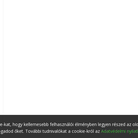
ie-kat, hogy kellemesebb felhasználói élményben legyen részed az ol
adod őket. További tudnivalókat a cookie-król az
Adatvédelmi nyila