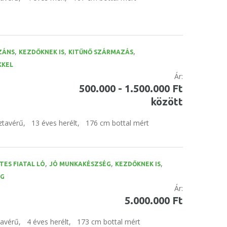
,
,
,
ZÁNS
KEZDŐKNEK IS
KITŰNŐ SZÁRMAZÁS
KKEL
Ár:
500.000 - 1.500.000 Ft
között
ztavérű,
13 éves herélt,
176 cm bottal mért
,
,
,
TES FIATAL LÓ
JÓ MUNKAKÉSZSÉG
KEZDŐKNEK IS
ÉG
Ár:
5.000.000 Ft
tavérű,
4 éves herélt,
173 cm bottal mért