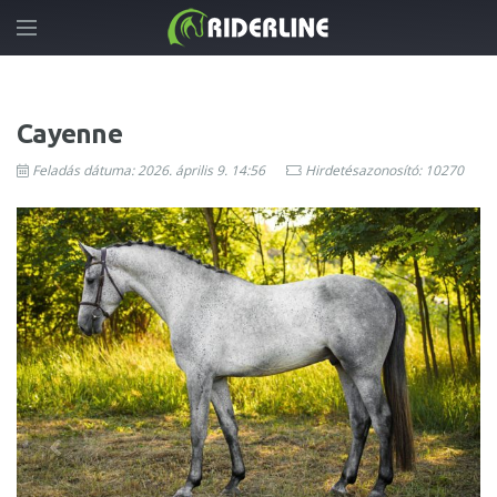
Cayenne
Feladás dátuma: 2026. április 9. 14:56
Hirdetésazonosító: 10270