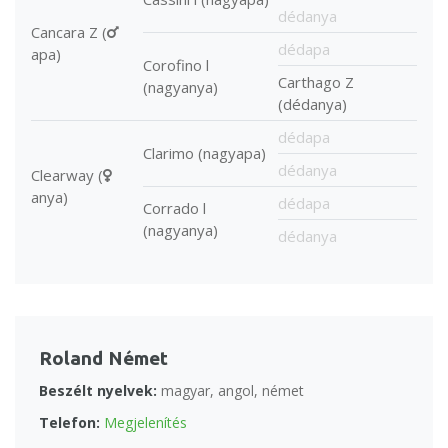
dédanya
Cancara Z (
dédapa
apa)
Corofino l
Carthago Z
(nagyanya)
(dédanya)
dédapa
Clarimo (nagyapa)
dédanya
Clearway (
anya)
dédapa
Corrado l
(nagyanya)
dédanya
Roland Német
Beszélt nyelvek:
magyar, angol, német
Telefon:
Megjelenítés