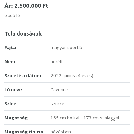
Ár: 2.500.000 Ft
eladó ló
Tulajdonságok
Fajta
magyar sportló
Nem
herélt
Születési dátum
2022. június (4 éves)
Ló neve
Cayenne
Színe
szürke
Magasság
165 cm bottal - 173 cm szalaggal
Magasság típusa
növésben