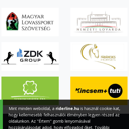
Mint minden weboldal, a
riderline.hu
is használ cookie-kat,
hogy kellemesebb felhasználói élményben legyen részed az
oldalunkon. Az "Értem" gomb lenyomásával
hozzájárulásodat adod, hogy elfogadod őket. További