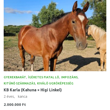
,
,
,
GYEREKBARÁT
ÍGÉRETES FIATAL LÓ
IMPOZÁNS
,
KITŰNŐ SZÁRMAZÁS
KIVÁLÓ UGRÓKÉPESSÉG
KB Karla (Kahuna × Higi Linkel)
2 éves,
kanca
2.000.000 Ft