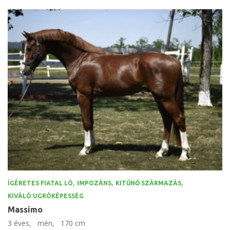
,
,
,
ÍGÉRETES FIATAL LÓ
IMPOZÁNS
KITŰNŐ SZÁRMAZÁS
KIVÁLÓ UGRÓKÉPESSÉG
Massimo
3 éves,
mén,
170 cm