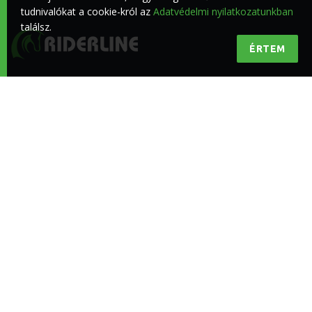
tudnivalókat a cookie-król az
Adatvédelmi nyilatkozatunkban
találsz.
ÉRTEM
Minőségi lovas hírek a lovasokért
KÖVESS BENNÜNKET