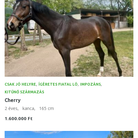
,
,
,
CSAK JÓ HELYRE
ÍGÉRETES FIATAL LÓ
IMPOZÁNS
KITŰNŐ SZÁRMAZÁS
Cherry
2 éves,
kanca,
165 cm
1.600.000 Ft