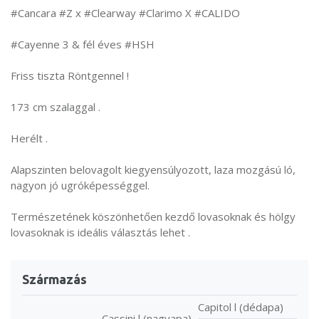
#Cancara #Z x #Clearway #Clarimo X #CALIDO
#Cayenne 3 & fél éves #HSH
Friss tiszta Röntgennel !
173 cm szalaggal .
Herélt .
Alapszinten belovagolt kiegyensúlyozott, laza mozgású ló,
nagyon jó ugróképességgel.
Természetének köszönhetően kezdő lovasoknak és hölgy
lovasoknak is ideális választás lehet .
Származás
Capitol l (dédapa)
Cassini l (nagyapa)