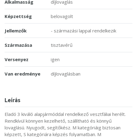
Alkalmasság
díjlovaglás
Képzettség
belovagolt
Jellemzők
- származási lappal rendelkezik
Származása
tisztavérű
Versenyez
igen
Van eredménye
díjlovaglásban
Leírás
Eladó 3 kiváló alapjármóddal rendelkező vesztfáliai herélt.
Rendkívül könnyen kezelhető, szállítható és könnyű
lovaglású. Nyugodt, segítőkész. M kategóriáig biztosan
képzett, S kategóriára képzés folyamatban. M