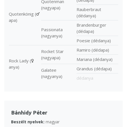
(dédapa)
Quotenman
(nagyapa)
Rauberbraut
Quotenkönig (
(dédanya)
apa)
Brandenburger
Passionata
(dédapa)
(nagyanya)
Poesie (dédanya)
Ramiro (dédapa)
Rocket Star
(nagyapa)
Mariana (dédanya)
Rock Lady (
anya)
Grandus (dédapa)
Galatee
(nagyanya)
dédanya
Bánhidy Péter
Beszélt nyelvek:
magyar