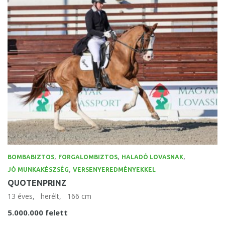
,
,
,
BOMBABIZTOS
FORGALOMBIZTOS
HALADÓ LOVASNAK
,
JÓ MUNKAKÉSZSÉG
VERSENYEREDMÉNYEKKEL
QUOTENPRINZ
13 éves,
herélt,
166 cm
5.000.000 felett