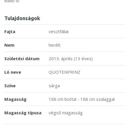
eladó ló
Tulajdonságok
Fajta
vesztfáliai
Nem
herélt
Születési dátum
2013. április (13 éves)
Ló neve
QUOTENPRINZ
Színe
sárga
Magasság
166 cm bottal - 168 cm szalaggal
Magasság típusa
végső magasság