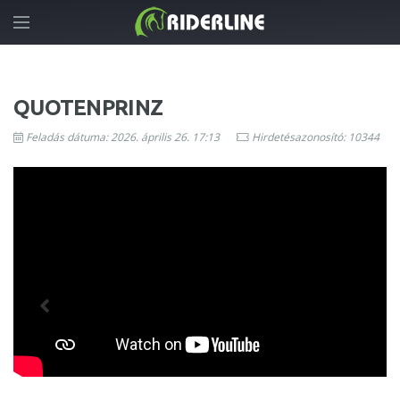
QUOTENPRINZ
Feladás dátuma: 2026. április 26. 17:13
Hirdetésazonosító: 10344