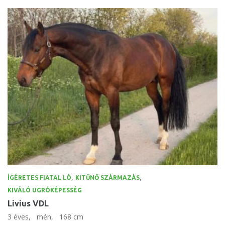
,
,
ÍGÉRETES FIATAL LÓ
KITŰNŐ SZÁRMAZÁS
KIVÁLÓ UGRÓKÉPESSÉG
Livius VDL
3 éves,
mén,
168 cm