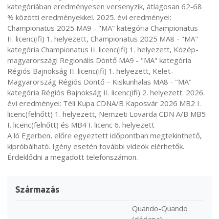
kategóriában eredményesen versenyzik, átlagosan 62-68
% közötti eredményekkel. 2025. évi eredményei:
Championatus 2025 MA9 - "MA" kategória Championatus
II. licenc(ifi) 1. helyezett, Championatus 2025 MA8 - "MA"
kategória Championatus II. licenc(ifi) 1. helyezett, Közép-
magyarországi Regionális Döntő MA9 - "MA" kategória
Régiós Bajnokság II. licenc(ifi) 1. helyezett, Kelet-
Magyarország Régiós Döntő – Kiskunhalas MA8 - "MA"
kategória Régiós Bajnokság II. licenc(ifi) 2. helyezett. 2026.
évi eredményei: Téli Kupa CDNA/B Kaposvár 2026 MB2 I.
licenc(felnőtt) 1. helyezett, Nemzeti Lovarda CDN A/B MB5
I. licenc(felnőtt) és MB4 I. licenc 6. helyezett
A ló Egerben, előre egyeztett időpontban megtekinthető,
kipróbálható. Igény esetén további videók elérhetők.
Érdeklődni a megadott telefonszámon.
Származás
Quando-Quando