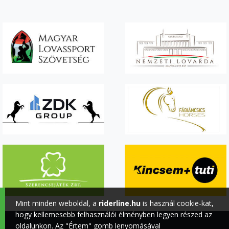
Mint minden weboldal, a
riderline.hu
is használ cookie-kat,
hogy kellemesebb felhasználói élményben legyen részed az
oldalunkon. Az "Értem" gomb lenyomásával