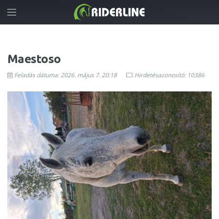
Maestoso
Feladás dátuma: 2026. május 7. 20:18
Hirdetésazonosító: 10386