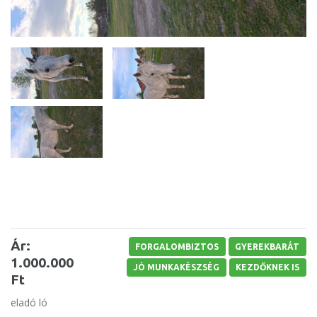
Ár:
FORGALOMBIZTOS
GYEREKBARÁT
1.000.000
JÓ MUNKAKÉSZSÉG
KEZDŐKNEK IS
Ft
eladó ló