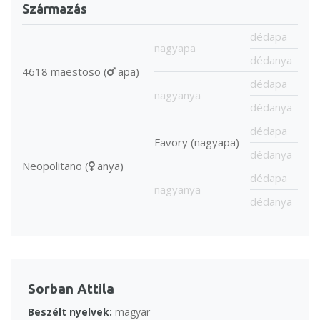
Származás
dédapa
nagyapa
dédanya
4618 maestoso (
apa)
dédapa
nagyanya
dédanya
dédapa
Favory (nagyapa)
dédanya
Neopolitano (
anya)
dédapa
nagyanya
dédanya
Sorban Attila
Beszélt nyelvek:
magyar