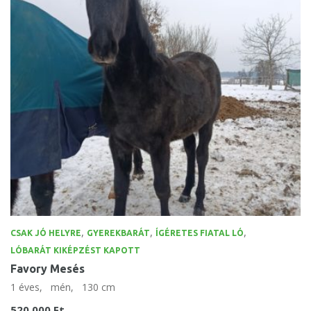
,
,
,
CSAK JÓ HELYRE
GYEREKBARÁT
ÍGÉRETES FIATAL LÓ
LÓBARÁT KIKÉPZÉST KAPOTT
Favory Mesés
1 éves,
mén,
130 cm
520.000 Ft