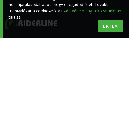
hozzájárulásodat adod, hogy elfogadod őket. További
tudnivalókat a cookie-król az
Adatvédelmi nyilatkozatunkban
találsz.
ÉRTEM
Minőségi lovas hírek a lovasokért
KÖVESS BENNÜNKET