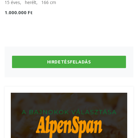
15 éves,
herélt,
166 cm
1.000.000 Ft
HIRDETÉSFELADÁS