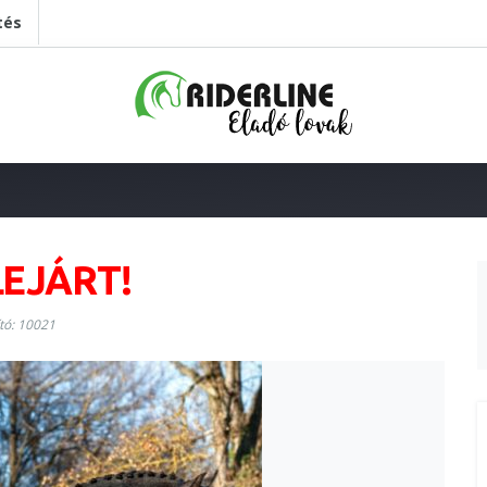
tés
LEJÁRT!
tó: 10021