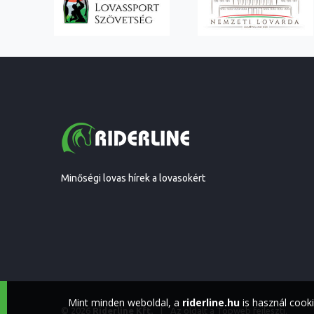
Minőségi lovas hírek a lovasokért
Mint minden weboldal, a
riderline.hu
is használ cook
© 2026
Riderline Kft.
|
Az oldalt a
Topweb
fejleszti.