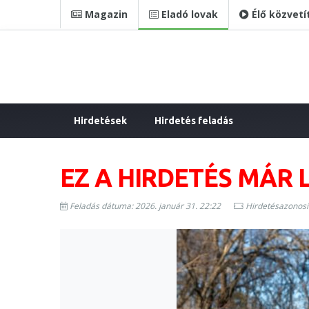
Magazin
Eladó lovak
Élő közvetí
Hirdetések
Hirdetés feladás
EZ A HIRDETÉS MÁR 
Feladás dátuma: 2026. január 31. 22:22
Hirdetésazonosí