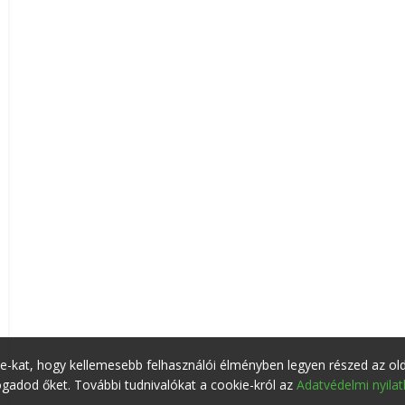
ie-kat, hogy kellemesebb felhasználói élményben legyen részed az ol
adod őket. További tudnivalókat a cookie-król az
Adatvédelmi nyila