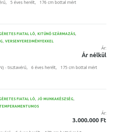
érű,
5 éves herélt,
176 cm bottal mért
,
,
GÉRETES FIATAL LÓ
KITŰNŐ SZÁRMAZÁS
,
ÉG
VERSENYEREDMÉNYEKKEL
Ár:
Ár nélkül
) - tisztavérű,
6 éves herélt,
175 cm bottal mért
,
,
GÉRETES FIATAL LÓ
JÓ MUNKAKÉSZSÉG
TEMPERAMENTUMOS
Ár:
3.000.000 Ft