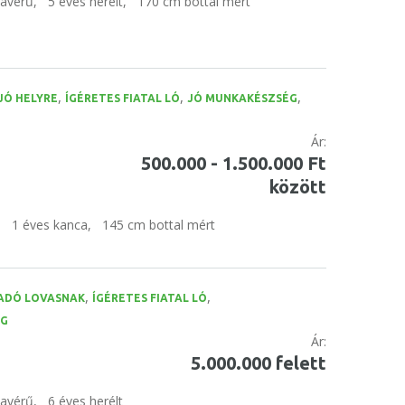
tavérű,
5 éves herélt,
170 cm bottal mért
,
,
,
JÓ HELYRE
ÍGÉRETES FIATAL LÓ
JÓ MUNKAKÉSZSÉG
Ár:
500.000 - 1.500.000 Ft
között
,
1 éves kanca,
145 cm bottal mért
,
,
ADÓ LOVASNAK
ÍGÉRETES FIATAL LÓ
ÉG
Ár:
5.000.000 felett
tavérű,
6 éves herélt