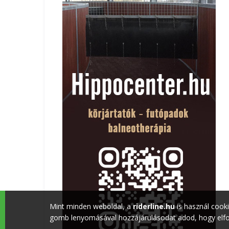
Mint minden weboldal, a
riderline.hu
is használ cook
gomb lenyomásával hozzájárulásodat adod, hogy elfog