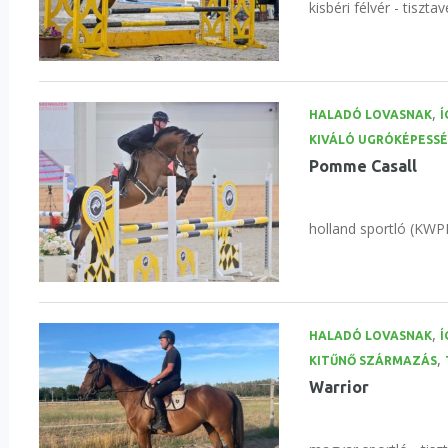
kisbéri félvér - tisztav
,
HALADÓ LOVASNAK
Í
KIVÁLÓ UGRÓKÉPESS
Pomme Casall
holland sportló (KWPN
,
HALADÓ LOVASNAK
Í
,
KITŰNŐ SZÁRMAZÁS
Warrior