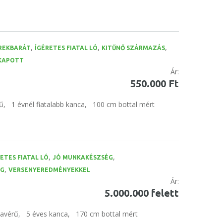
,
,
,
REKBARÁT
ÍGÉRETES FIATAL LÓ
KITŰNŐ SZÁRMAZÁS
 KAPOTT
Ár:
550.000 Ft
ű,
1 évnél fiatalabb kanca,
100 cm bottal mért
,
,
ETES FIATAL LÓ
JÓ MUNKAKÉSZSÉG
,
ÉG
VERSENYEREDMÉNYEKKEL
Ár:
5.000.000 felett
tavérű,
5 éves kanca,
170 cm bottal mért