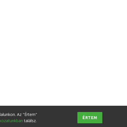
dalunkon. Az "Értem"
ÉRTEM
tkozatunkban
találsz.