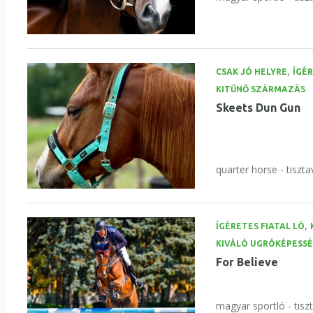
,
CSAK JÓ HELYRE
ÍGÉR
KITŰNŐ SZÁRMAZÁS
Skeets Dun Gun
quarter horse - tiszta
,
ÍGÉRETES FIATAL LÓ
KIVÁLÓ UGRÓKÉPESS
For Believe
magyar sportló - tisz