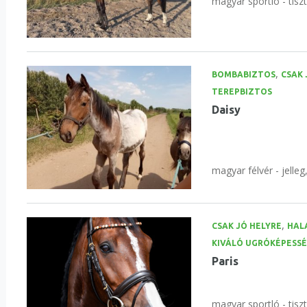
magyar sportló - tisz
,
BOMBABIZTOS
CSAK 
TEREPBIZTOS
Daisy
magyar félvér - jelleg
,
CSAK JÓ HELYRE
HAL
KIVÁLÓ UGRÓKÉPESS
Paris
magyar sportló - tisz