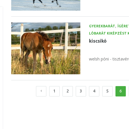
,
GYEREKBARÁT
ÍGÉRE
LÓBARÁT KIKÉPZÉST
kiscsikó
welsh póni - tisztavér
1
2
3
4
5
6