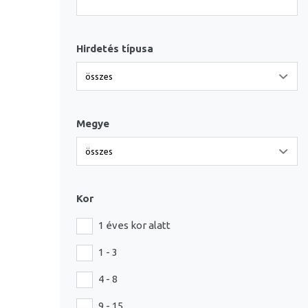
Hirdetés típusa
Megye
Kor
1 éves kor alatt
1 - 3
4 - 8
9 - 15