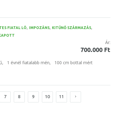
,
,
,
TES FIATAL LÓ
IMPOZÁNS
KITŰNŐ SZÁRMAZÁS
 KAPOTT
Ár:
700.000 Ft
ű,
1 évnél fiatalabb mén,
100 cm bottal mért
7
8
9
10
11