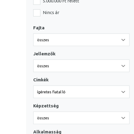
5.000.000 Ft felett
Nincs ár
Fajta
Jellemzők
Címkék
Képzettség
Alkalmasság