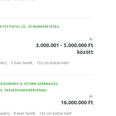
,
,
ETES FIATAL LÓ
JÓ MUNKAKÉSZSÉG
Ár:
3.000.001 - 5.000.000 Ft
között
vérű,
5 éves herélt,
152 cm bottal mért
,
,
KEZDŐKNEK IS
KITŰNŐ SZÁRMAZÁS
,
ÉG
VERSENYEREDMÉNYEKKEL
Ár:
16.000.000 Ft
tavérű,
8 éves herélt,
165 cm bottal mért