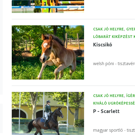
,
CSAK JÓ HELYRE
GYE
LÓBARÁT KIKÉPZÉST
Kiscsikó
welsh póni - tisztavér
,
CSAK JÓ HELYRE
ÍGÉR
KIVÁLÓ UGRÓKÉPESS
P - Scarlett
magyar sportló - tisz