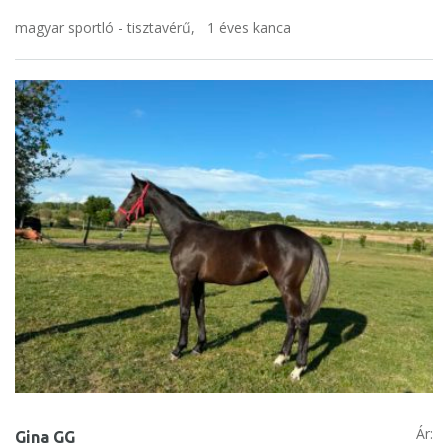
magyar sportló - tisztavérű,
1 éves kanca
Ár:
Gina GG