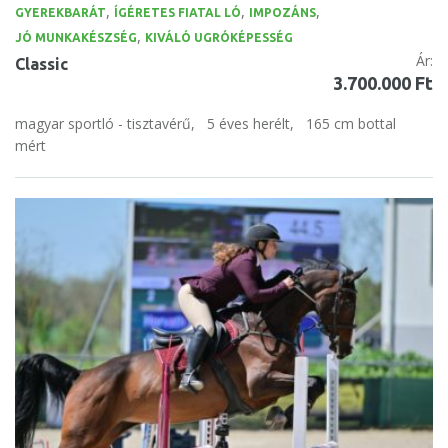
,
,
,
GYEREKBARÁT
ÍGÉRETES FIATAL LÓ
IMPOZÁNS
,
JÓ MUNKAKÉSZSÉG
KIVÁLÓ UGRÓKÉPESSÉG
Ár:
Classic
3.700.000 Ft
magyar sportló - tisztavérű,
5 éves herélt,
165 cm bottal
mért