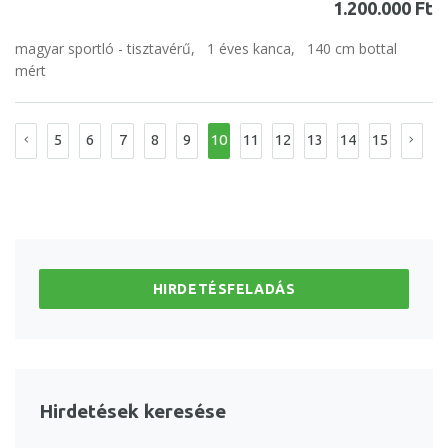
1.200.000 Ft
magyar sportló - tisztavérű,
1 éves kanca,
140 cm bottal
mért
5
6
7
8
9
10
11
12
13
14
15
HIRDETÉSFELADÁS
Hirdetések keresése