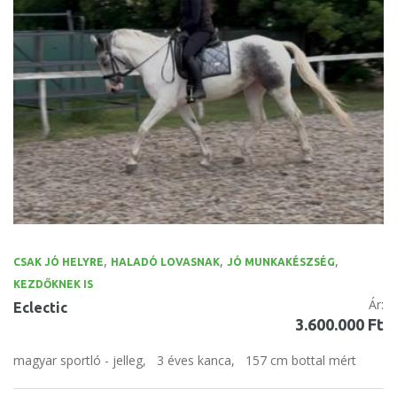
,
,
,
CSAK JÓ HELYRE
HALADÓ LOVASNAK
JÓ MUNKAKÉSZSÉG
KEZDŐKNEK IS
Ár:
Eclectic
3.600.000 Ft
magyar sportló - jelleg,
3 éves kanca,
157 cm bottal mért