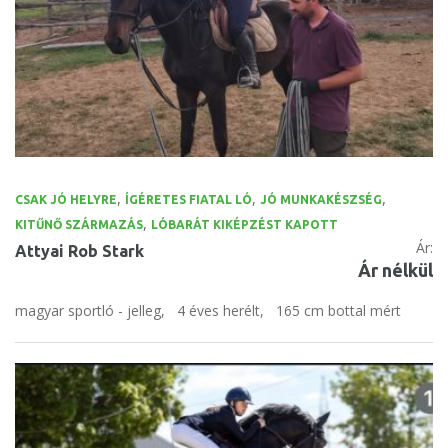
,
,
,
CSAK JÓ HELYRE
ÍGÉRETES FIATAL LÓ
JÓ MUNKAKÉSZSÉG
,
KITŰNŐ SZÁRMAZÁS
LÓBARÁT KIKÉPZÉST KAPOTT
Ár:
Attyai Rob Stark
Ár nélkül
magyar sportló - jelleg,
4 éves herélt,
165 cm bottal mért