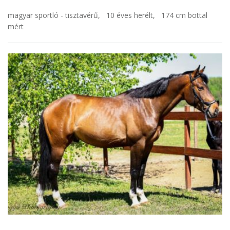
magyar sportló - tisztavérű,
10 éves herélt,
174 cm bottal
mért