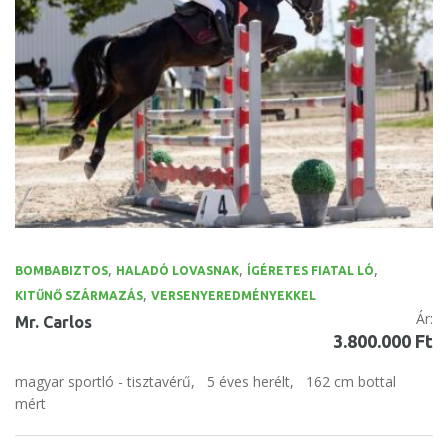
,
,
,
BOMBABIZTOS
HALADÓ LOVASNAK
ÍGÉRETES FIATAL LÓ
,
KITŰNŐ SZÁRMAZÁS
VERSENYEREDMÉNYEKKEL
Ár:
Mr. Carlos
3.800.000 Ft
magyar sportló - tisztavérű,
5 éves herélt,
162 cm bottal
mért