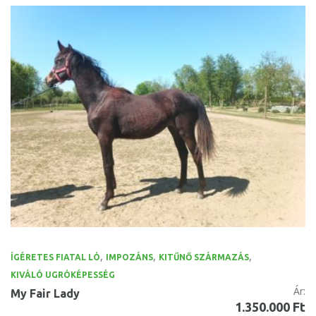
,
,
,
ÍGÉRETES FIATAL LÓ
IMPOZÁNS
KITŰNŐ SZÁRMAZÁS
KIVÁLÓ UGRÓKÉPESSÉG
Ár:
My Fair Lady
1.350.000 Ft