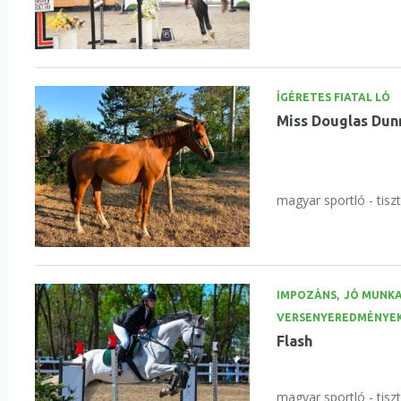
ÍGÉRETES FIATAL LÓ
Miss Douglas Dun
magyar sportló - tisz
,
IMPOZÁNS
JÓ MUNK
VERSENYEREDMÉNYE
Flash
magyar sportló - tisz