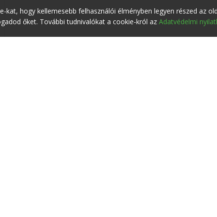
ie-kat, hogy kellemesebb felhasználói élményben legyen részed az ol
adod őket. További tudnivalókat a cookie-król az
Adatvédelmi nyila