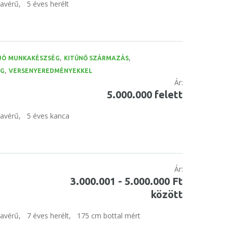
tavérű,
5 éves herélt
,
,
JÓ MUNKAKÉSZSÉG
KITŰNŐ SZÁRMAZÁS
,
ÉG
VERSENYEREDMÉNYEKKEL
Ár:
5.000.000 felett
tavérű,
5 éves kanca
Ár:
3.000.001 - 5.000.000 Ft
között
tavérű,
7 éves herélt,
175 cm bottal mért