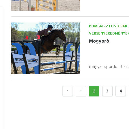
,
BOMBABIZTOS
CSAK 
VERSENYEREDMÉNYE
Mogyoró
magyar sportló - tisz
1
2
3
4