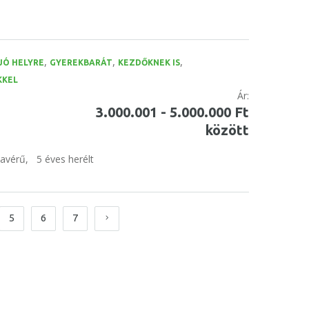
,
,
,
JÓ HELYRE
GYEREKBARÁT
KEZDŐKNEK IS
KKEL
Ár:
3.000.001 - 5.000.000 Ft
között
tavérű,
5 éves herélt
5
6
7