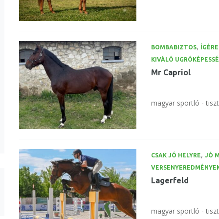
,
BOMBABIZTOS
ÍGÉRE
KIVÁLÓ UGRÓKÉPESS
Mr Capriol
magyar sportló - tisz
,
CSAK JÓ HELYRE
JÓ 
VERSENYEREDMÉNYE
Lagerfeld
magyar sportló - tisz