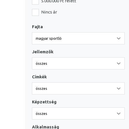
5.000.000 Ft felett
Nincs ár
Fajta
Jellemzők
Címkék
Képzettség
Alkalmasság