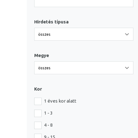
Hirdetés típusa
Megye
Kor
1 éves kor alatt
1 - 3
4 - 8
9 - 15