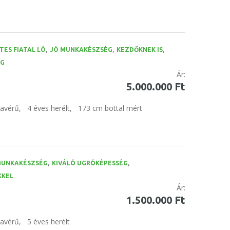
,
,
,
TES FIATAL LÓ
JÓ MUNKAKÉSZSÉG
KEZDŐKNEK IS
ÉG
Ár:
5.000.000 Ft
tavérű,
4 éves herélt,
173 cm bottal mért
,
,
MUNKAKÉSZSÉG
KIVÁLÓ UGRÓKÉPESSÉG
KKEL
Ár:
1.500.000 Ft
tavérű,
5 éves herélt