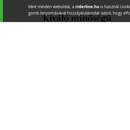
Mint minden weboldal, a
riderline.hu
is használ cook
gomb lenyomásával hozzájárulásodat adod, hogy elfog