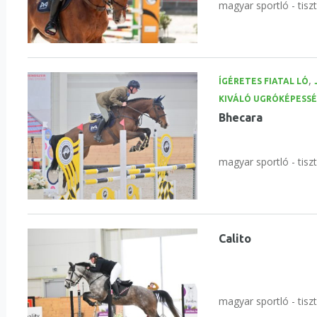
magyar sportló - tisz
,
ÍGÉRETES FIATAL LÓ
KIVÁLÓ UGRÓKÉPESS
Bhecara
magyar sportló - tisz
Calito
magyar sportló - tisz