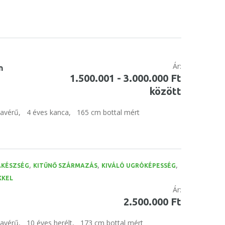
Ár:
n
1.500.001 - 3.000.000 Ft
között
tavérű,
4 éves kanca,
165 cm bottal mért
,
,
,
AKÉSZSÉG
KITŰNŐ SZÁRMAZÁS
KIVÁLÓ UGRÓKÉPESSÉG
KKEL
Ár:
2.500.000 Ft
tavérű,
10 éves herélt,
173 cm bottal mért