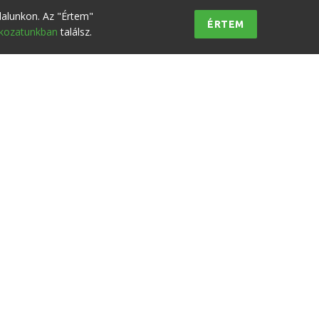
dalunkon. Az "Értem"
ÉRTEM
tkozatunkban
találsz.