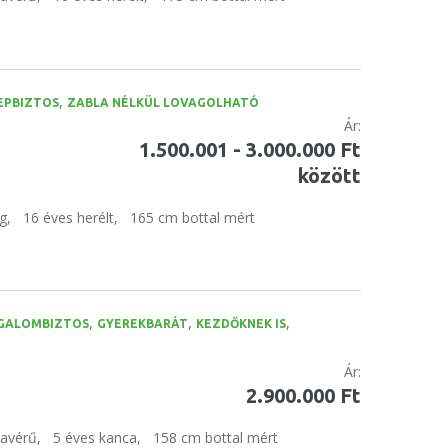
,
EPBIZTOS
ZABLA NÉLKÜL LOVAGOLHATÓ
Ár:
1.500.001 - 3.000.000 Ft
között
g,
16 éves herélt,
165 cm bottal mért
,
,
,
GALOMBIZTOS
GYEREKBARÁT
KEZDŐKNEK IS
Ár:
2.900.000 Ft
tavérű,
5 éves kanca,
158 cm bottal mért