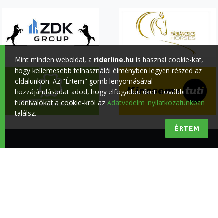
Mint minden weboldal, a
riderline.hu
is használ cookie-kat,
hogy kellemesebb felhasználói élményben legyen részed az
oldalunkon. Az "Értem" gomb lenyomásával
hozzájárulásodat adod, hogy elfogadod őket. További
tudnivalókat a cookie-król az
Adatvédelmi nyilatkozatunkban
találsz.
ÉRTEM
Minőségi lovas hírek a lovasokért