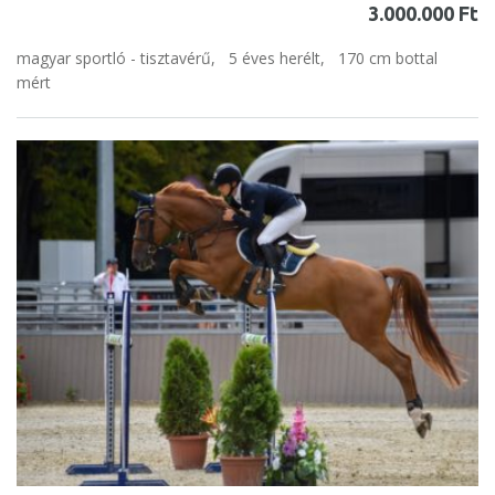
3.000.000 Ft
magyar sportló - tisztavérű,
5 éves herélt,
170 cm bottal
mért