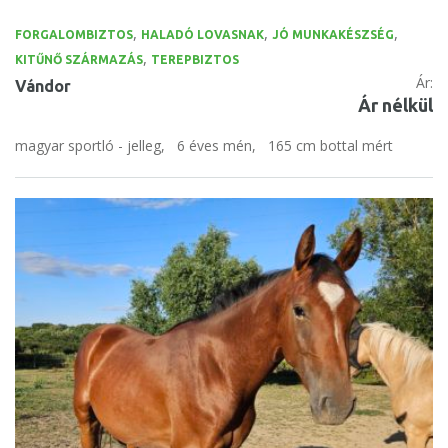
,
,
,
FORGALOMBIZTOS
HALADÓ LOVASNAK
JÓ MUNKAKÉSZSÉG
,
KITŰNŐ SZÁRMAZÁS
TEREPBIZTOS
Ár:
Vándor
Ár nélkül
magyar sportló - jelleg,
6 éves mén,
165 cm bottal mért