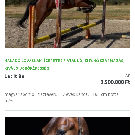
,
,
,
HALADÓ LOVASNAK
ÍGÉRETES FIATAL LÓ
KITŰNŐ SZÁRMAZÁS
KIVÁLÓ UGRÓKÉPESSÉG
Ár:
Let it Be
3.500.000 Ft
magyar sportló - tisztavérű,
7 éves kanca,
165 cm bottal
mért