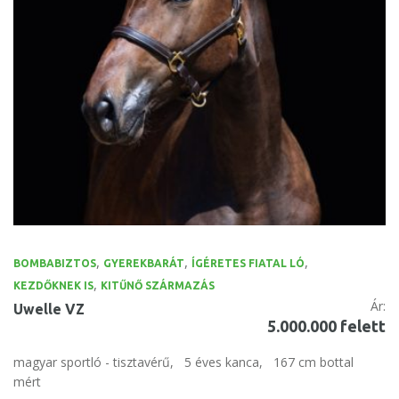
,
,
,
BOMBABIZTOS
GYEREKBARÁT
ÍGÉRETES FIATAL LÓ
,
KEZDŐKNEK IS
KITŰNŐ SZÁRMAZÁS
Ár:
Uwelle VZ
5.000.000 felett
magyar sportló - tisztavérű,
5 éves kanca,
167 cm bottal
mért