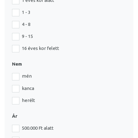
1 éves kor alatt
1 - 3
4 - 8
9 - 15
16 éves kor felett
Nem
mén
kanca
herélt
Ár
500.000 Ft alatt