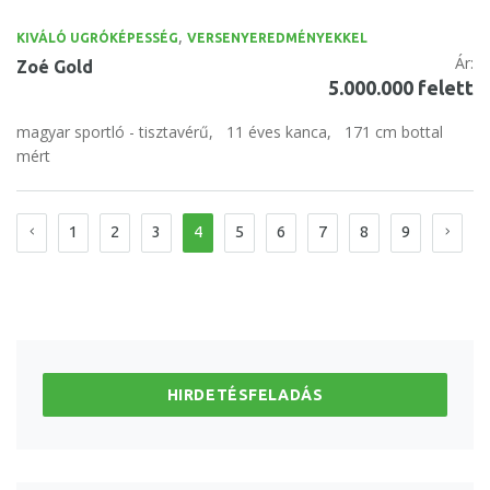
,
KIVÁLÓ UGRÓKÉPESSÉG
VERSENYEREDMÉNYEKKEL
Ár:
Zoé Gold
5.000.000 felett
magyar sportló - tisztavérű,
11 éves kanca,
171 cm bottal
mért
1
2
3
4
5
6
7
8
9
HIRDETÉSFELADÁS