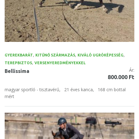
,
,
,
GYEREKBARÁT
KITŰNŐ SZÁRMAZÁS
KIVÁLÓ UGRÓKÉPESSÉG
,
TEREPBIZTOS
VERSENYEREDMÉNYEKKEL
Ár:
Bellissima
800.000 Ft
magyar sportló - tisztavérű,
21 éves kanca,
168 cm bottal
mért