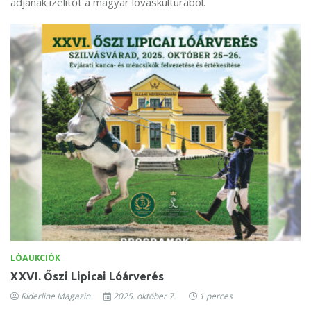
adjanak ízelítőt a magyar lovaskultúrából.
LÓAUKCIÓK
XXVI. Őszi Lipicai Lóárverés
Riderline Magazin
2025. október 7.
1 perces