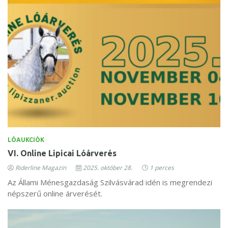
LÓAUKCIÓK
VI. Online Lipicai Lóárverés
Riderline Magazin
2025. október 28.
1 perces
Az Állami Ménesgazdaság Szilvásvárad idén is megrendezi
népszerű online árverését.