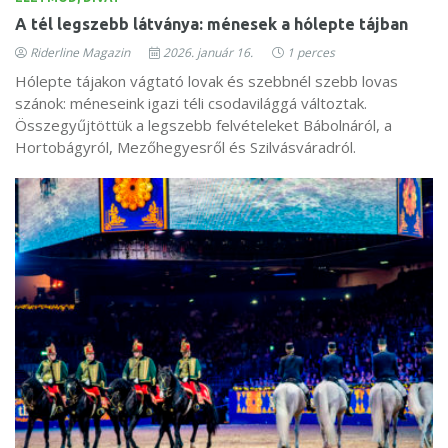
A tél legszebb látványa: ménesek a hólepte tájban
Riderline Magazin
2026. január 16.
1 perces
Hólepte tájakon vágtató lovak és szebbnél szebb lovas
szánok: méneseink igazi téli csodavilággá változtak.
Összegyűjtöttük a legszebb felvételeket Bábolnáról, a
Hortobágyról, Mezőhegyesről és Szilvásváradról.