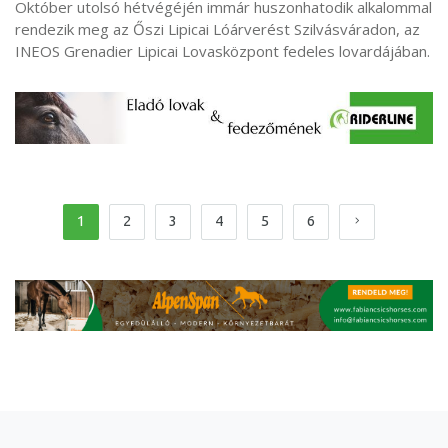
Október utolsó hétvégéjén immár huszonhatodik alkalommal
rendezik meg az Őszi Lipicai Lóárverést Szilvásváradon, az
INEOS Grenadier Lipicai Lovasközpont fedeles lovardájában.
1
2
3
4
5
6