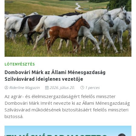
LÓTENYÉSZTÉS
Dombovári Márk az Állami Ménesgazdaság
Szilvásvárad ideiglenes vezetője
Riderline Magazin
2026. július 20.
1 perces
Az agrár- és élelmiszergazdaságért felelős miniszter
Dombovári Márk Imrét nevezte ki az Állami Ménesgazdaság
Szilvásvárad működésének biztosításáért felelős miniszteri
biztossá.