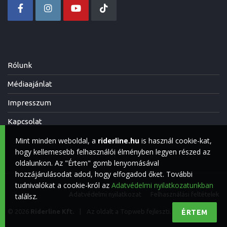
Rólunk
Médiaajánlat
Impresszum
Kapcsolat
Mint minden weboldal, a
riderline.hu
is használ cookie-kat,
hogy kellemesebb felhasználói élményben legyen részed az
oldalunkon. Az "Értem" gomb lenyomásával
hozzájárulásodat adod, hogy elfogadod őket. További
tudnivalókat a cookie-król az
Adatvédelmi nyilatkozatunkban
Adatvédelmi nyilatkozat
Felhasználási feltételek
találsz.
© 2026
Riderline Kft.
|
Az oldalt a
Topweb
fejleszti.
ÉRTEM