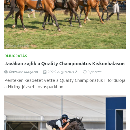
DÍJUGRATÁS
Javában zajlik a Quality Championátus Kiskunhalason
Riderline Magazin
2026. augusztus 2.
3 perces
Pénteken kezdetét vette a Quality Championátus I. fordulója
a Hirling József Lovasparkban.