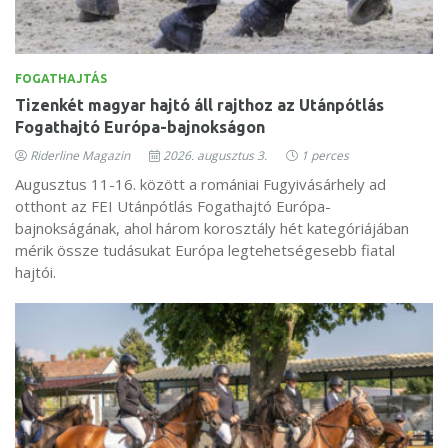
FOGATHAJTÁS
Tizenkét magyar hajtó áll rajthoz az Utánpótlás
Fogathajtó Európa-bajnokságon
Riderline Magazin
2026. augusztus 3.
1 perces
Augusztus 11-16. között a romániai Fugyivásárhely ad
otthont az FEI Utánpótlás Fogathajtó Európa-
bajnokságának, ahol három korosztály hét kategóriájában
mérik össze tudásukat Európa legtehetségesebb fiatal
hajtói.