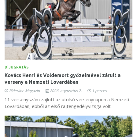
DÍJUGRATÁS
Kovács Henri és Voldemort győzelmével zárult a
verseny a Nemzeti Lovardában
Riderline Magazin
2026. augusztus 2.
1 perces
11 versenyszám zajlott az utolsó versenynapon a Nemzeti
Lovardában, ebből az első rajtengedélyvizsga volt.