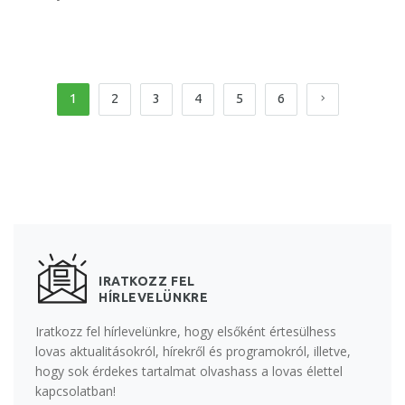
1
2
3
4
5
6
IRATKOZZ FEL
HÍRLEVELÜNKRE
Iratkozz fel hírlevelünkre, hogy elsőként értesülhess
lovas aktualitásokról, hírekről és programokról, illetve,
hogy sok érdekes tartalmat olvashass a lovas élettel
kapcsolatban!