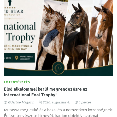
LÓTENYÉSZTÉS
Első alkalommal kerül megrendezésre az
International Foal Trophy!
Riderline Magazin
2026. augusztus 4.
1 perces
Mutassa meg csikóját a hazai és a nemzetközi közönségnek!
Építse tenyészete hírnevét, kapjon objektív szakmai