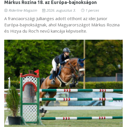
Márkus Rozina 18. az Európa-bajnokságon
Riderline Magazin
2026. augusztus 3.
1 perces
A franciaországi Jullianges adott otthont az idei Junior
Európa-bajnokságnak, ahol Magyarországot Márkus Rozina
és Hizya du Roc’h nevű kancája képviselte.