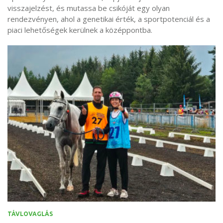
visszajelzést, és mutassa be csikóját egy olyan
rendezvényen, ahol a genetikai érték, a sportpotenciál és a
piaci lehetőségek kerülnek a középpontba.
TÁVLOVAGLÁS