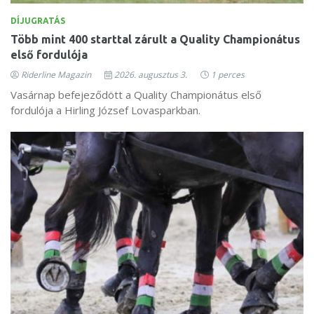
DÍJUGRATÁS
Több mint 400 starttal zárult a Quality Championátus
első fordulója
Riderline Magazin
2026. augusztus 3.
1 perces
Vasárnap befejeződött a Quality Championátus első
fordulója a Hirling József Lovasparkban.