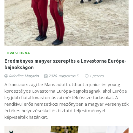
LOVASTORNA
Eredményes magyar szereplés a Lovastorna Európa-
bajnokságon
Riderline Magazin
2026. augusztus 5.
1 perces
A franciaországi Le Mans adott otthont a junior és young
korosztályos Lovastorna Európa-bajnokságnak, ahol Európa
legjobb fiatal lovastornászai mérték össze tudásukat. A
rendkívül erős nemzetközi mezőnyben a magyar versenyzők
értékes helyezésekkel és biztató teljesítménnyel
képviselték hazánkat.