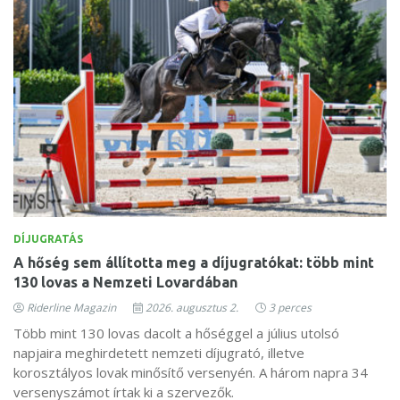
DÍJUGRATÁS
A hőség sem állította meg a díjugratókat: több mint
130 lovas a Nemzeti Lovardában
Riderline Magazin
2026. augusztus 2.
3 perces
Több mint 130 lovas dacolt a hőséggel a július utolsó
napjaira meghirdetett nemzeti díjugrató, illetve
korosztályos lovak minősítő versenyén. A három napra 34
versenyszámot írtak ki a szervezők.