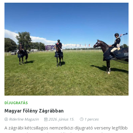
DÍJUGRATÁS
Magyar fölény Zágrábban
Riderline Magazin
2026. június 15.
1 perces
A zágrábi kétcsillagos nemzetközi díjugrató verseny legfőbb