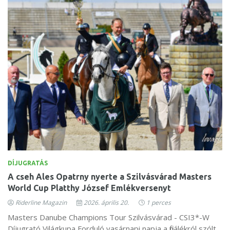
DÍJUGRATÁS
A cseh Ales Opatrny nyerte a Szilvásvárad Masters
World Cup Platthy József Emlékversenyt
Riderline Magazin
2026. április 20.
1 perces
Masters Danube Champions Tour Szilvásvárad - CSI3*-W
Díjugrató Világkupa Forduló vasárnapi napja a finálékról szólt.