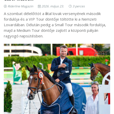
Riderline Magazin
2026. május 23.
3 perces
A szombat délelőttöt a fiatal lovak versenyének második
fordulója és a VIP Tour döntője töltötte ki a Nemzeti
Lovardában. Délután pedig a Small Tour második fordulója,
majd a Medium Tour döntője zajlott a központi pályán
ragyogó napsütésben.