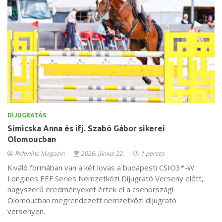
DÍJUGRATÁS
Simicska Anna és ifj. Szabó Gábor sikerei
Olomoucban
Riderline Magazin
2026. június 22.
1 perces
Kiváló formában van a két lovas a budapesti CSIO3*-W
Longines EEF Series Nemzetközi Díjugrató Verseny előtt,
nagyszerű eredményeket értek el a csehországi
Olomoucban megrendezett nemzetközi díjugrató
versenyen.