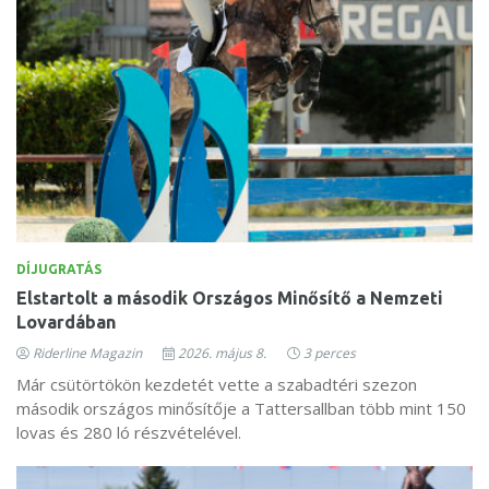
DÍJUGRATÁS
Elstartolt a második Országos Minősítő a Nemzeti
Lovardában
Riderline Magazin
2026. május 8.
3 perces
Már csütörtökön kezdetét vette a szabadtéri szezon
második országos minősítője a Tattersallban több mint 150
lovas és 280 ló részvételével.