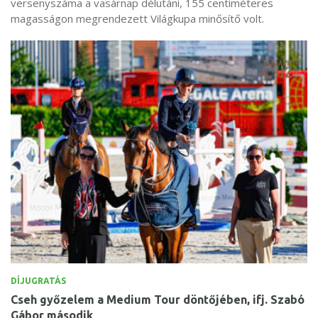
versenyszáma a vasárnap délutáni, 155 centiméteres
magasságon megrendezett Világkupa minősítő volt.
DÍJUGRATÁS
Cseh győzelem a Medium Tour döntőjében, ifj. Szabó
Gábor második