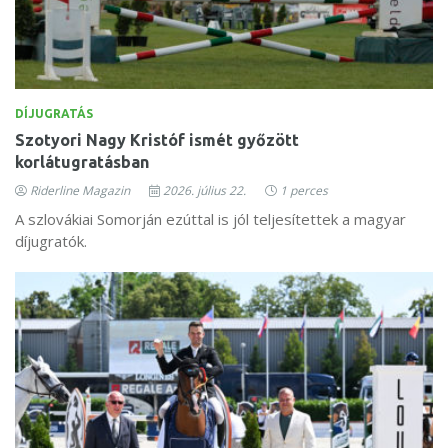
DÍJUGRATÁS
Szotyori Nagy Kristóf ismét győzött
korlátugratásban
Riderline Magazin
2026. július 22.
1 perces
A szlovákiai Somorján ezúttal is jól teljesítettek a magyar
díjugratók.