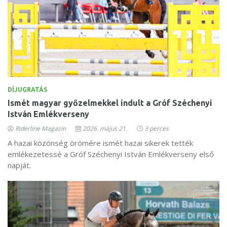
DÍJUGRATÁS
Ismét magyar győzelmekkel indult a Gróf Széchenyi
István Emlékverseny
Riderline Magazin
2026. május 21.
3 perces
A hazai közönség örömére ismét hazai sikerek tették
emlékezetessé a Gróf Széchenyi István Emlékverseny első
napját.