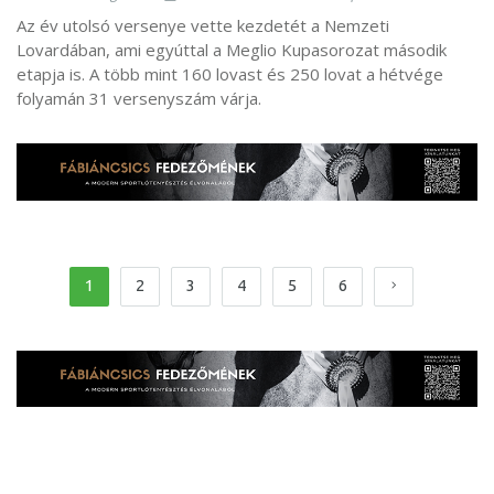
Az év utolsó versenye vette kezdetét a Nemzeti
Lovardában, ami egyúttal a Meglio Kupasorozat második
etapja is. A több mint 160 lovast és 250 lovat a hétvége
folyamán 31 versenyszám várja.
1
2
3
4
5
6