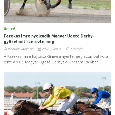
ÜGETŐ
Fazekas Imre nyolcadik Magyar Ügető Derby-
győzelmét szerezte meg
Riderline Magazin
2026. július 7.
1 perces
A Fazekas Imre hajtotta Ginevra nyerte meg szombat kora
este a 112. Magyar Ügető Derbyt a Kincsem Parkban.