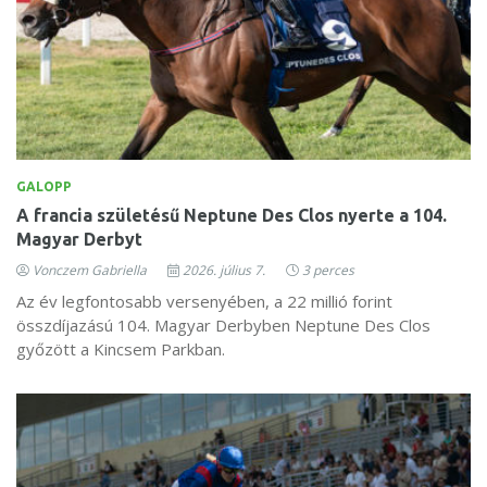
GALOPP
A francia születésű Neptune Des Clos nyerte a 104.
Magyar Derbyt
Vonczem Gabriella
2026. július 7.
3 perces
Az év legfontosabb versenyében, a 22 millió forint
összdíjazású 104. Magyar Derbyben Neptune Des Clos
győzött a Kincsem Parkban.