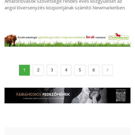
Amatőrlovasok Szövetsége rendes éves közgyűlését az
angol lóversenyzés központjának számító Newmarketben.
1
2
3
4
5
6