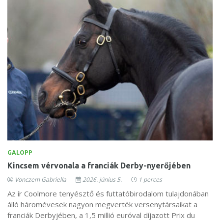
GALOPP
Kincsem vérvonala a franciák Derby-nyerőjében
Vonczem Gabriella
2026. június 5.
1 perces
Az ír Coolmore tenyésztő és futtatóbirodalom tulajdonában
álló háromévesek nagyon megverték versenytársaikat a
franciák Derbyjében, a 1,5 millió euróval díjazott Prix du