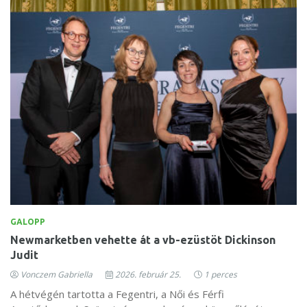
GALOPP
Newmarketben vehette át a vb-ezüstöt Dickinson
Judit
Vonczem Gabriella
2026. február 25.
1 perces
A hétvégén tartotta a Fegentri, a Női és Férfi