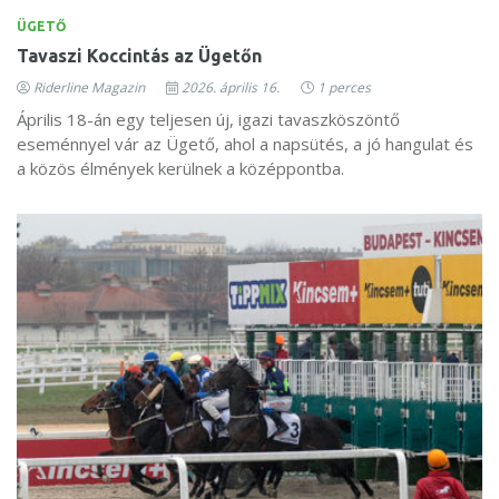
ÜGETŐ
Tavaszi Koccintás az Ügetőn
Riderline Magazin
2026. április 16.
1 perces
Április 18-án egy teljesen új, igazi tavaszköszöntő
eseménnyel vár az Ügető, ahol a napsütés, a jó hangulat és
a közös élmények kerülnek a középpontba.