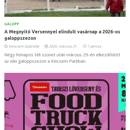
GALOPP
A Megnyitó Versennyel elindult vasárnap a 2026-os
galoppszezon
Vonczem Gabriella
2026. március 31.
1 perces
Négy hónapos téli szünet után március 29-én elkezdődött
az idei galoppszezon a Kincsem Parkban.