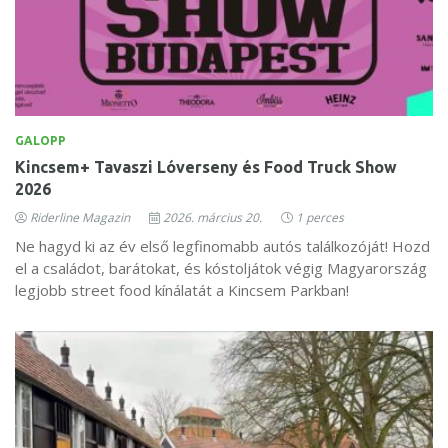
GALOPP
Kincsem+ Tavaszi Lóverseny és Food Truck Show
2026
Riderline Magazin
2026. március 20.
1 perces
Ne hagyd ki az év első legfinomabb autós találkozóját! Hozd
el a családot, barátokat, és kóstoljátok végig Magyarország
legjobb street food kínálatát a Kincsem Parkban!