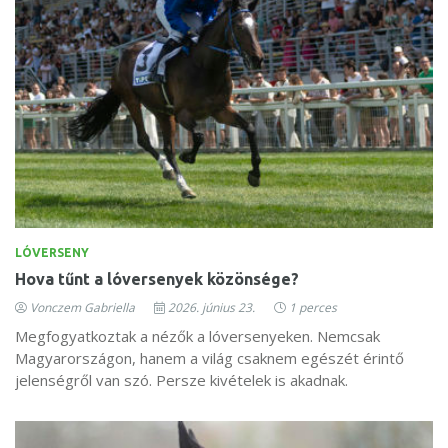
LÓVERSENY
Hova tűnt a lóversenyek közönsége?
Vonczem Gabriella
2026. június 23.
1 perces
Megfogyatkoztak a nézők a lóversenyeken. Nemcsak
Magyarországon, hanem a világ csaknem egészét érintő
jelenségről van szó. Persze kivételek is akadnak.