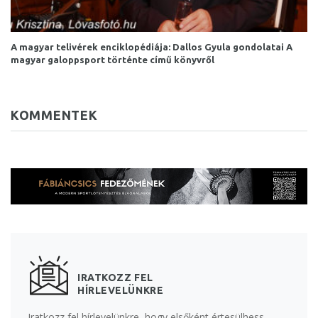
A magyar telivérek enciklopédiája: Dallos Gyula gondolatai A
magyar galoppsport történte című könyvről
KOMMENTEK
IRATKOZZ FEL
HÍRLEVELÜNKRE
Iratkozz fel hírlevelünkre, hogy elsőként értesülhess