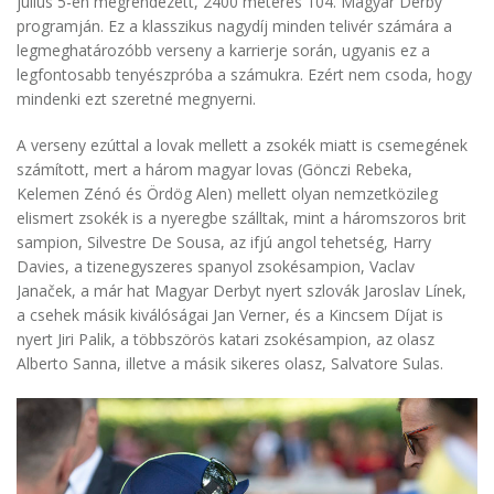
július 5-én megrendezett, 2400 méteres 104. Magyar Derby
programján. Ez a klasszikus nagydíj minden telivér számára a
legmeghatározóbb verseny a karrierje során, ugyanis ez a
legfontosabb tenyészpróba a számukra. Ezért nem csoda, hogy
mindenki ezt szeretné megnyerni.
A verseny ezúttal a lovak mellett a zsokék miatt is csemegének
számított, mert a három magyar lovas (Gönczi Rebeka,
Kelemen Zénó és Ördög Alen) mellett olyan nemzetközileg
elismert zsokék is a nyeregbe szálltak, mint a háromszoros brit
sampion, Silvestre De Sousa, az ifjú angol tehetség, Harry
Davies, a tizenegyszeres spanyol zsokésampion, Vaclav
Janaček, a már hat Magyar Derbyt nyert szlovák Jaroslav Línek,
a csehek másik kiválóságai Jan Verner, és a Kincsem Díjat is
nyert Jiri Palik, a többszörös katari zsokésampion, az olasz
Alberto Sanna, illetve a másik sikeres olasz, Salvatore Sulas.