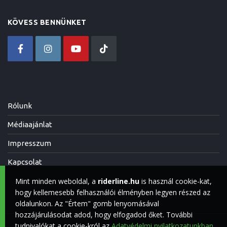
KÖVESS BENNÜNKET
Rólunk
Médiaajánlat
Impresszum
Kapcsolat
Mint minden weboldal, a
riderline.hu
is használ cookie-kat,
hogy kellemesebb felhasználói élményben legyen részed az
oldalunkon. Az "Értem" gomb lenyomásával
hozzájárulásodat adod, hogy elfogadod őket. További
tudnivalókat a cookie-król az
Adatvédelmi nyilatkozatunkban