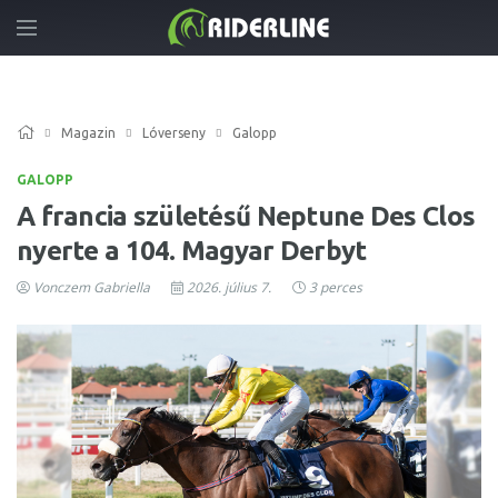
Magazin
Lóverseny
Galopp
GALOPP
A francia születésű Neptune Des Clos
nyerte a 104. Magyar Derbyt
Vonczem Gabriella
2026. július 7.
3 perces