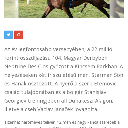
Az év legfontosabb versenyében, a 22 millió
forint összdíjazású 104. Magyar Derbyben
Neptune Des Clos győzött a Kincsem Parkban. A
helyezéseken két ír születésű mén, Starman Son
és Hanak osztozott. A nyerő a szerb Etemovic
család tulajdonában és a bolgár Stanislav
Georgiev tréningjében áll Dunakeszi-Alagon,
illetve a cseh Vaclav Janaček lovagolta.
Tizenhat hároméves telivér, 12 mén és négy kanca szerepelt a