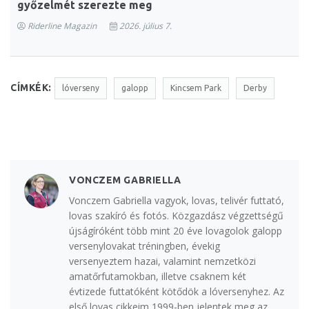
győzelmét szerezte meg
Riderline Magazin
2026. július 7.
CÍMKÉK:
lóverseny
galopp
Kincsem Park
Derby
VONCZEM GABRIELLA
Vonczem Gabriella vagyok, lovas, telivér futtató,
lovas szakíró és fotós. Közgazdász végzettségű
újságíróként több mint 20 éve lovagolok galopp
versenylovakat tréningben, évekig
versenyeztem hazai, valamint nemzetközi
amatőrfutamokban, illetve csaknem két
évtizede futtatóként kötődök a lóversenyhez. Az
első lovas cikkeim 1999-ben jelentek meg az