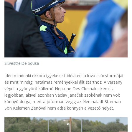
Silvestre De Sousa
Idén mindenki ekkora igyekezett időzíteni a lova csúcsformáját
és mint mindig, hatalmas reményekkel állt starthoz. A verseny
végül a gyönyörű küllemű Neptune Des Closnak sikerült a
legjobban, akivel azonban Vaclav Janaček zsokénak nem volt
könnyű dolga, mert a jóformán végig az élen haladt Starman
Son Kelemen Zénóval nem adta könnyen a vezető helyet.