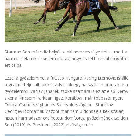
Starman Son második helyét senki nem veszélyeztette, mert a
harmadik Hanak kissé lemaradva, négy és fél hosszal mögötte
ért célba.
Ezzel a győzelemmel a futtató Hungaro Racing Etemovic istálló
régi álma teljesült, akik tavaly csak egy hajszállal maradtak le a
győzelemről. Vaclav Janaček zsoké számára is ez az első Derby-
siker a Kincsem Parkban, igaz, korábban már többször nyert
Derbyt Csehországban és Spanyolországban.. Stanislav
Georgiev idomárnak viszont már nem újdonság a kék szalag,
hiszen harmadszor örülhetett idomítottja győzelmének Golden
Sea (2019) és President (2022) elsősége után.