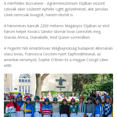
A mérföldes Buccaneer - Agrárminisztérium Díjában viszont
szlovák siker született Aphelie Light győzelmével, akit Jaroslav
Línek nemcsak lovagolt, hanem idomít is.
A hároméves kancák 2200 méteres Magányos Díjában az első
három helyet Kovács Sándor idomár lovai szerezték meg
Gracias Amica, Dianabelle, Kind Queen sorrendben.
A Fegentri Női Amatőrlovas Világbajnokság budapesti állomásán
olasz lovas, Francesca Cecchini nyert Eaphroditheaval, az
amerikai versenyző, Sophie O'Brien és a magyar Csörgő Lilien
előtt.