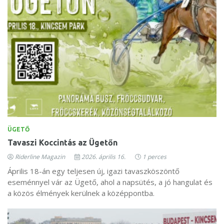
ÜGETŐ
Tavaszi Koccintás az Ügetőn
Riderline Magazin
2026. április 16.
1 perces
Április 18-án egy teljesen új, igazi tavaszköszöntő
eseménnyel vár az Ügető, ahol a napsütés, a jó hangulat és
a közös élmények kerülnek a középpontba.