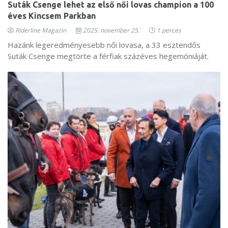
Suták Csenge lehet az első női lovas champion a 100
éves Kincsem Parkban
Riderline Magazin
2025. november 25.
1 perces
Hazánk legeredményesebb női lovasa, a 33 esztendős
Suták Csenge megtörte a férfiak százéves hegemóniáját.