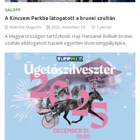
GALOPP
A Kincsem Parkba látogatott a brunei szultán
Riderline Magazin
2025. november 19.
1 perces
A Magyarországon tartózkodó Haji Hassanal Bolkiah brunei
szultán ellátogatott hazánk egyetlen lóversenypályájára.