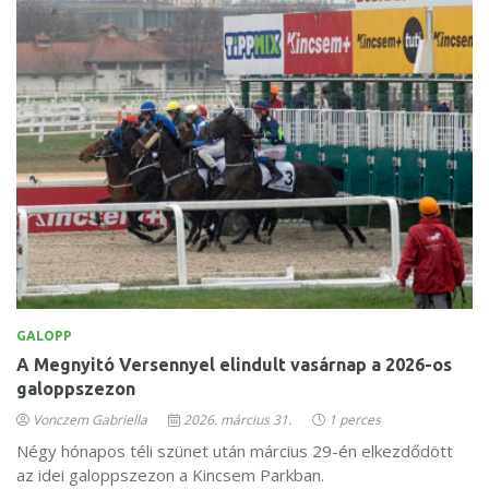
GALOPP
A Megnyitó Versennyel elindult vasárnap a 2026-os
galoppszezon
Vonczem Gabriella
2026. március 31.
1 perces
Négy hónapos téli szünet után március 29-én elkezdődött
az idei galoppszezon a Kincsem Parkban.