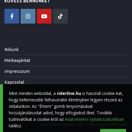
KÖVESS BENNÜNKET
Rólunk
Médiaajánlat
Impresszum
Kapcsolat
Mint minden weboldal, a
riderline.hu
is használ cookie-kat,
hogy kellemesebb felhasználói élményben legyen részed az
oldalunkon. Az "Értem" gomb lenyomásával
hozzájárulásodat adod, hogy elfogadod őket. További
tudnivalókat a cookie-król az
Adatvédelmi nyilatkozatunkban
Adatvédelmi nyilatkozat
Felhasználási feltételek
találsz.