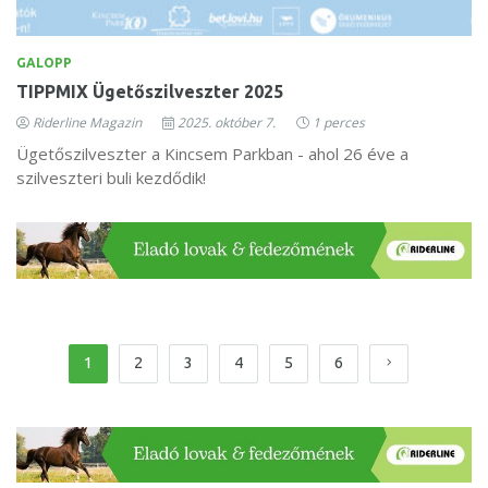
GALOPP
TIPPMIX Ügetőszilveszter 2025
Riderline Magazin
2025. október 7.
1 perces
Ügetőszilveszter a Kincsem Parkban - ahol 26 éve a
szilveszteri buli kezdődik!
1
2
3
4
5
6