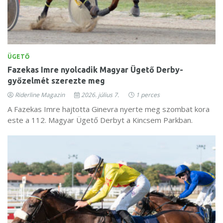
ÜGETŐ
Fazekas Imre nyolcadik Magyar Ügető Derby-
győzelmét szerezte meg
Riderline Magazin
2026. július 7.
1 perces
A Fazekas Imre hajtotta Ginevra nyerte meg szombat kora
este a 112. Magyar Ügető Derbyt a Kincsem Parkban.