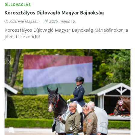
DÍJLOVAGLÁS
Korosztályos Díjlovagló Magyar Bajnokság
Riderline Magazin
2026. május 15.
Korosztályos Díjlovagló Magyar Bajnokság Máriakálnokon: a
jövő itt kezdődik!