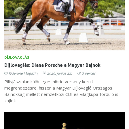
DÍJLOVAGLÁS
Díjlovaglás: Diana Porsche a Magyar Bajnok
Riderline Magazin
2026. június 23.
3 perces
Pilisjászfalun különleges hibrid verseny került
megrendezésre, hiszen a Magyar Díjlovagló Országos
Bajnokság mellett nemzetközi CDI és Világkupa-forduló is
zajlott.