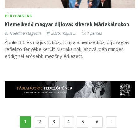
DÍJLOVAGLÁS
Kiemelkedő magyar díjlovas sikerek Máriakálnokon
Riderline Magazin
2026. május 5.
1 perces
Április 30. és május 3. között újra a nemzetközi díjlovaglás
reflektorfényébe került Máriakálnok, ahová idén minden
eddiginél erősebb mezőny érkezett.
1
2
3
4
5
6