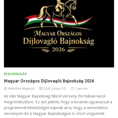
DÍJLOVAGLÁS
Magyar Országos Díjlovagló Bajnokság 2026
Riderline Magazin
2026. június 10.
1 perces
Az idei Magyar Bajnokság hibrid verseny formában kerül
megrendezésre. Ez azt jelenti, hogy a lovasok ugyanazzal a
programmal lehetőséget kapnak arra, hogy a nemzetközi
versenyen és a Magyar Bajnokságon is részt vegyenek.