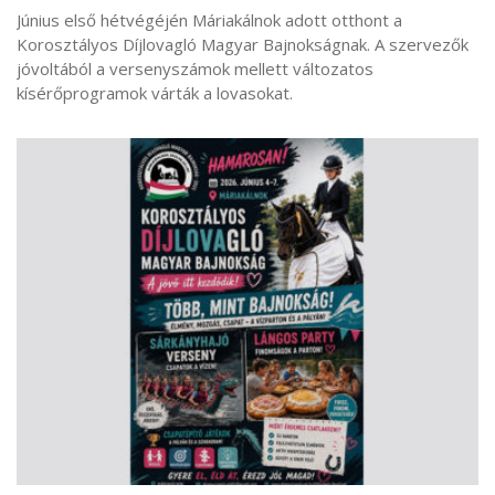
Június első hétvégéjén Máriakálnok adott otthont a
Korosztályos Díjlovagló Magyar Bajnokságnak. A szervezők
jóvoltából a versenyszámok mellett változatos
kísérőprogramok várták a lovasokat.