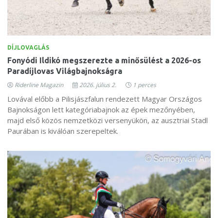
DÍJLOVAGLÁS
Fonyódi Ildikó megszerezte a minősülést a 2026-os
Paradíjlovas Világbajnokságra
Riderline Magazin
2026. július 2.
1 perces
Lovával előbb a Pilisjászfalun rendezett Magyar Országos
Bajnokságon lett kategóriabajnok az épek mezőnyében,
majd első közös nemzetközi versenyükön, az ausztriai Stadl
Paurában is kiválóan szerepeltek.