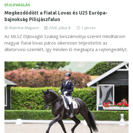
DÍJLOVAGLÁS
Megkezdődött a Fiatal Lovas és U25 Európa-
bajnokság Pilisjászfalun
Riderline Magazin
2026. július 8.
1 perces
Az MLSZ Díjlovagló Szakág beszámolója szerint mindhárom
magyar fiatal lovas páros sikeresen teljesítette az
állatorvosi szemlét, így minden ló megkapta a rajtengedélyt.