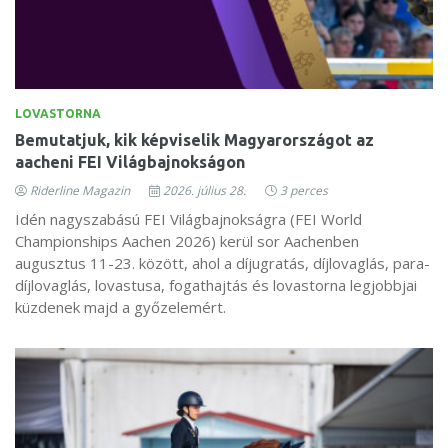
LOVASTORNA
Bemutatjuk, kik képviselik Magyarországot az
aacheni FEI Világbajnokságon
Riderline Magazin
2026. július 28.
3 perces
Idén nagyszabású FEI Világbajnokságra (FEI World
Championships Aachen 2026) kerül sor Aachenben
augusztus 11-23. között, ahol a díjugratás, díjlovaglás, para-
díjlovaglás, lovastusa, fogathajtás és lovastorna legjobbjai
küzdenek majd a győzelemért.