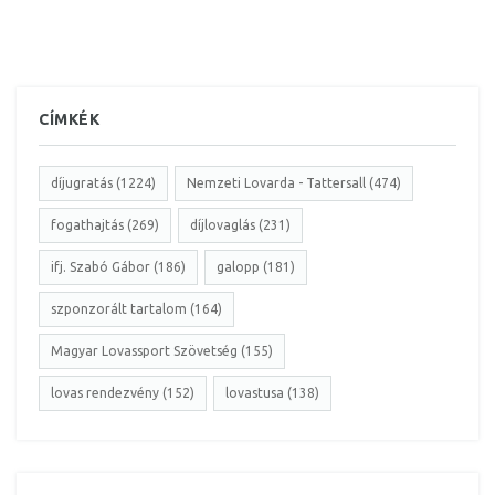
CÍMKÉK
díjugratás (1224)
Nemzeti Lovarda - Tattersall (474)
fogathajtás (269)
díjlovaglás (231)
ifj. Szabó Gábor (186)
galopp (181)
szponzorált tartalom (164)
Magyar Lovassport Szövetség (155)
lovas rendezvény (152)
lovastusa (138)