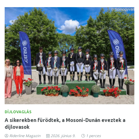
DÍJLOVAGLÁS
A sikerekben fürödtek, a Mosoni-Dunán eveztek a
díjlovasok
Riderline Magazin
2026. június 9.
1 perces