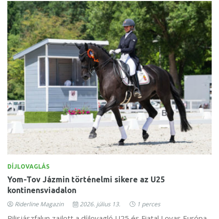
DÍJLOVAGLÁS
Yom-Tov Jázmin történelmi sikere az U25
kontinensviadalon
Riderline Magazin
2026. július 13.
1 perces
Pilisjászfalun zajlott a díjlovagló U25 és Fiatal Lovas Európa-