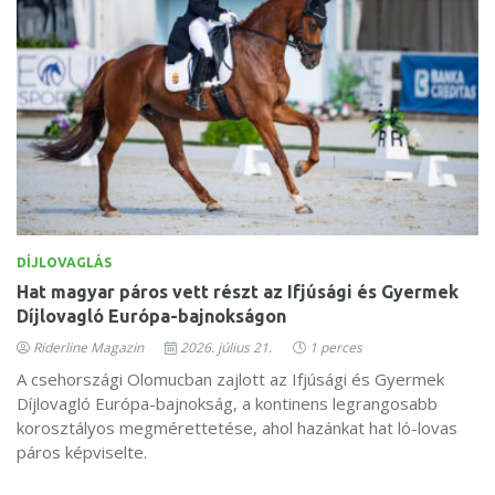
DÍJLOVAGLÁS
Hat magyar páros vett részt az Ifjúsági és Gyermek
Díjlovagló Európa-bajnokságon
Riderline Magazin
2026. július 21.
1 perces
A csehországi Olomucban zajlott az Ifjúsági és Gyermek
Díjlovagló Európa-bajnokság, a kontinens legrangosabb
korosztályos megmérettetése, ahol hazánkat hat ló-lovas
páros képviselte.