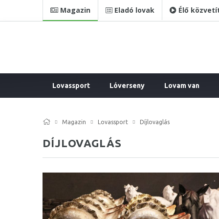
Magazin
Eladó lovak
Élő közvetí
Lovassport
Lóverseny
Lovam van
Magazin
Lovassport
Díjlovaglás
DÍJLOVAGLÁS