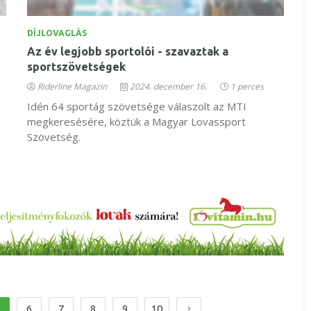
DÍJLOVAGLÁS
Az év legjobb sportolói - szavaztak a
sportszövetségek
Riderline Magazin
2024. december 16.
1 perces
Idén 64 sportág szövetsége válaszolt az MTI
megkeresésére, köztük a Magyar Lovassport
Szövetség.
6
7
8
9
10