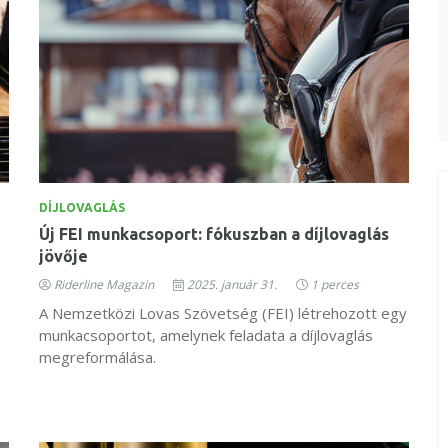
DÍJLOVAGLÁS
Új FEI munkacsoport: fókuszban a díjlovaglás
jövője
Riderline Magazin
2025. január 31.
1 perces
A Nemzetközi Lovas Szövetség (FEI) létrehozott egy
munkacsoportot, amelynek feladata a díjlovaglás
megreformálása.