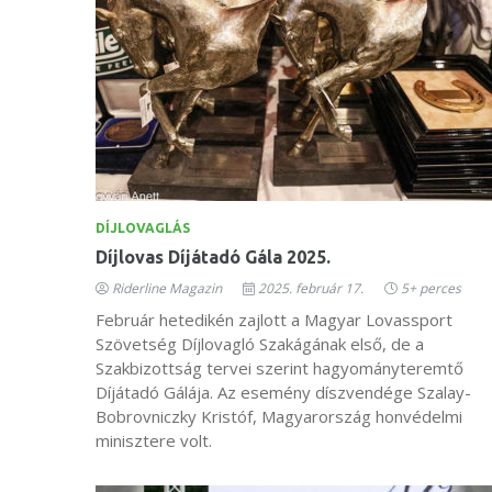
DÍJLOVAGLÁS
Díjlovas Díjátadó Gála 2025.
Riderline Magazin
2025. február 17.
5+ perces
Február hetedikén zajlott a Magyar Lovassport
Szövetség Díjlovagló Szakágának első, de a
Szakbizottság tervei szerint hagyományteremtő
Díjátadó Gálája. Az esemény díszvendége Szalay-
Bobrovniczky Kristóf, Magyarország honvédelmi
minisztere volt.