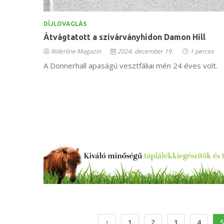
DÍJLOVAGLÁS
Átvágtatott a szivárványhídon Damon Hill
Riderline Magazin
2024. december 19.
1 perces
A Donnerhall apaságú vesztfáliai mén 24 éves volt.
1
2
3
4
5