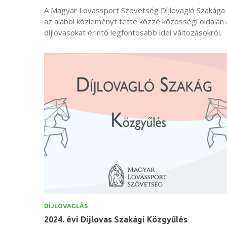
A Magyar Lovassport Szövetség Díjlovagló Szakága
az alábbi közleményt tette közzé közösségi oldalán 
díjlovasokat érintő legfontosabb idei változásokról.
DÍJLOVAGLÁS
2024. évi Díjlovas Szakági Közgyűlés