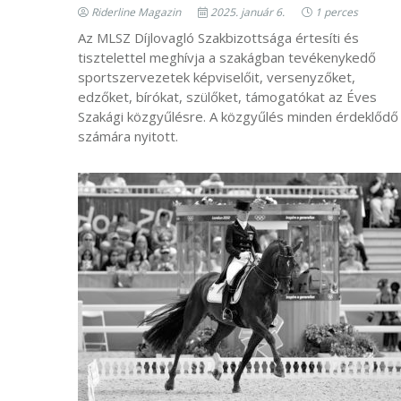
Riderline Magazin
2025. január 6.
1 perces
Az MLSZ Díjlovagló Szakbizottsága értesíti és
tisztelettel meghívja a szakágban tevékenykedő
sportszervezetek képviselőit, versenyzőket,
edzőket, bírókat, szülőket, támogatókat az Éves
Szakági közgyűlésre. A közgyűlés minden érdeklődő
számára nyitott.