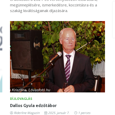
megünneplésére, ismerkedésre, koccintásra és a
szakág kiválóságainak díjazására.
DÍJLOVAGLÁS
Dallos Gyula edzőtábor
Riderline Magazin
2025. január 7.
1 perces