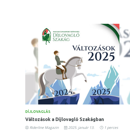
DÍJLOVAGLÁS
Változások a Díjlovagló Szakágban
Riderline Magazin
2025. január 13.
1 perces