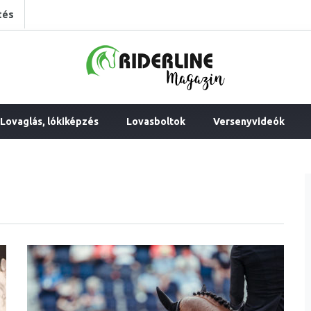
tés
Lovaglás, lókiképzés
Lovasboltok
Versenyvideók