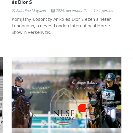
és Dior S
Riderline Magazin
2024. december 21.
1 perces
Komjáthy-Losonczy Anikó és Dior S ezen a héten
Londonban, a neves London International Horse
Show-n versenyzik.