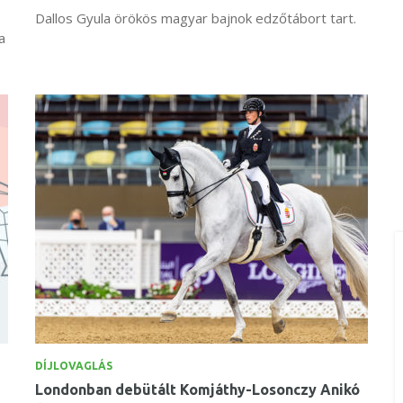
Dallos Gyula örökös magyar bajnok edzőtábort tart.
a
DÍJLOVAGLÁS
Londonban debütált Komjáthy-Losonczy Anikó