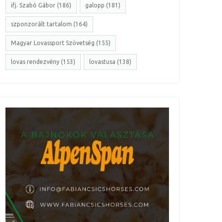
ifj. Szabó Gábor (186)
galopp (181)
szponzorált tartalom (164)
Magyar Lovassport Szövetség (155)
lovas rendezvény (153)
lovastusa (138)