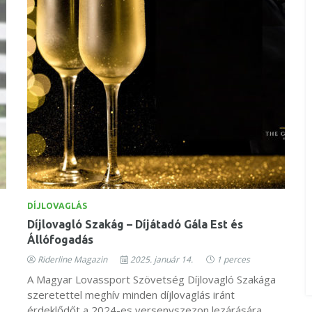
DÍJLOVAGLÁS
Díjlovagló Szakág – Díjátadó Gála Est és
Állófogadás
Riderline Magazin
2025. január 14.
1 perces
A Magyar Lovassport Szövetség Díjlovagló Szakága
szeretettel meghív minden díjlovaglás iránt
érdeklődőt a 2024-es versenyszezon lezárására,