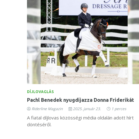
DÍJLOVAGLÁS
Pachl Benedek nyugdíjazza Donna Friderikát
Riderline Magazin
2025. január 23.
1 perces
A fiatal díjlovas közösségi média oldalán adott hírt
döntéséről.