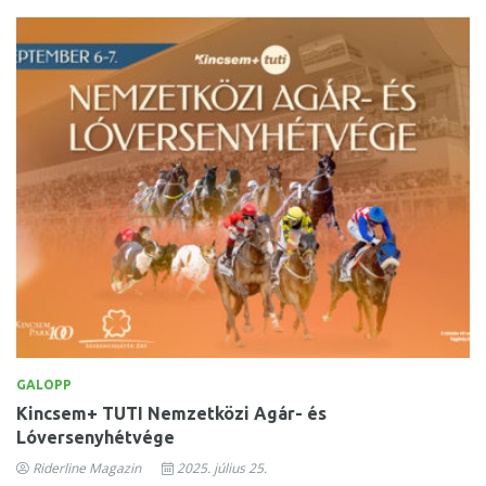
GALOPP
Kincsem+ TUTI Nemzetközi Agár- és
Lóversenyhétvége
Riderline Magazin
2025. július 25.