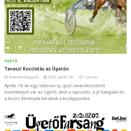
ÜGETŐ
Tavaszi Koccintás az Ügetőn
Riderline Magazin
2026. április 16.
1 perces
Április 18-án egy teljesen új, igazi tavaszköszöntő
eseménnyel vár az Ügető, ahol a napsütés, a jó hangulat és
a közös élmények kerülnek a középpontba.