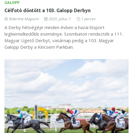
GALOPP
Célfotó döntött a 103. Galopp Derbyn
Riderline Magazin
2025. július 7.
1 perces
A Derby hétvégéje minden évben a hazai lósport
legkiemelkedőbb eseménye. Szombaton rendezték a 111.
Magyar Ügető Derbyt, vasárnap pedig a 103. Magyar
Galopp Derby a Kincsem Parkban.