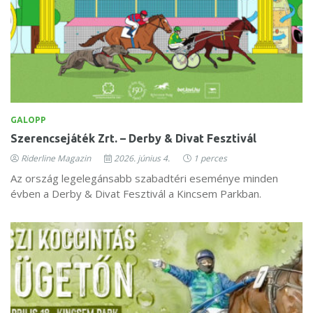
GALOPP
Szerencsejáték Zrt. – Derby & Divat Fesztivál
Riderline Magazin
2026. június 4.
1 perces
Az ország legelegánsabb szabadtéri eseménye minden
évben a Derby & Divat Fesztivál a Kincsem Parkban.