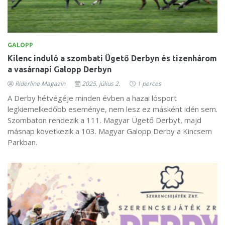
GALOPP
Kilenc induló a szombati Ügető Derbyn és tizenhárom
a vasárnapi Galopp Derbyn
Riderline Magazin
2025. július 2.
1 perces
A Derby hétvégéje minden évben a hazai lósport
legkiemelkedőbb eseménye, nem lesz ez másként idén sem.
Szombaton rendezik a 111. Magyar Ügető Derbyt, majd
másnap következik a 103. Magyar Galopp Derby a Kincsem
Parkban.