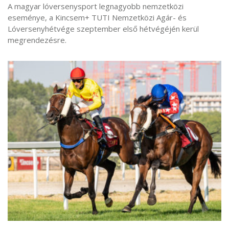
A magyar lóversenysport legnagyobb nemzetközi
eseménye, a Kincsem+ TUTI Nemzetközi Agár- és
Lóversenyhétvége szeptember első hétvégéjén kerül
megrendezésre.