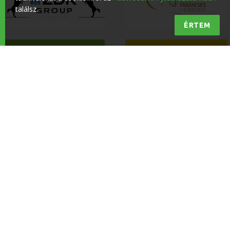
találsz.
ÉRTEM
Minőségi lovas hírek a lovasokért