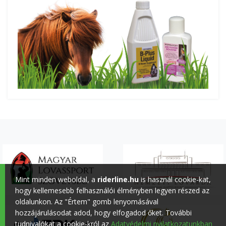
Mint minden weboldal, a
riderline.hu
is használ cookie-kat,
hogy kellemesebb felhasználói élményben legyen részed az
oldalunkon. Az "Értem" gomb lenyomásával
hozzájárulásodat adod, hogy elfogadod őket. További
tudnivalókat a cookie-król az
Adatvédelmi nyilatkozatunkban