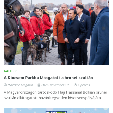
GALOPP
A Kincsem Parkba látogatott a brunei szultán
Riderline Magazin
2025. november 19.
1 perces
A Magyarországon tartózkodó Haji Hassanal Bolkiah brunei
szultán ellátogatott hazánk egyetlen lóversenypályájára.