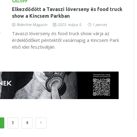
GALOPP
Elkezdődött a Tavaszi lóverseny és food truck
show a Kincsem Parkban
Riderline Magazin
2023. május 5.
1 perces
r
Tavaszi lóverseny és food truck show várja az
érdeklődőket péntektől vasárnapig a Kincsem Park
első idei fesztiválján.
3
4