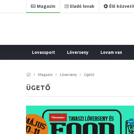
Magazin
Eladó lovak
Élő közvetí
Lovassport
Lóverseny
Lovam van
Magazin
Lóverseny
Ügető
ÜGETŐ