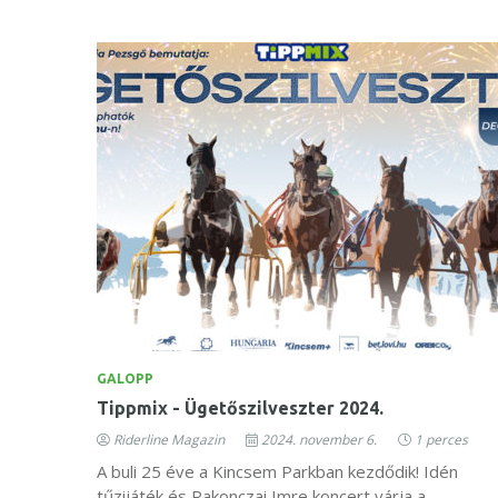
GALOPP
Tippmix - Ügetőszilveszter 2024.
Riderline Magazin
2024. november 6.
1 perces
A buli 25 éve a Kincsem Parkban kezdődik! Idén
tűzijáték és Rakonczai Imre koncert várja a