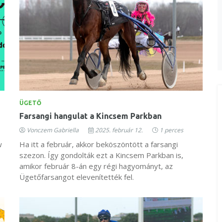
ÜGETŐ
Farsangi hangulat a Kincsem Parkban
Vonczem Gabriella
2025. február 12.
1 perces
w
Ha itt a február, akkor beköszöntött a farsangi
szezon. Így gondolták ezt a Kincsem Parkban is,
amikor február 8-án egy régi hagyományt, az
Ügetőfarsangot elevenítették fel.