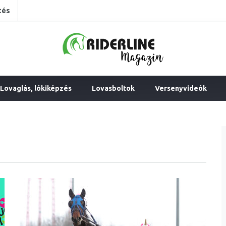
tés
Lovaglás, lókiképzés
Lovasboltok
Versenyvideók