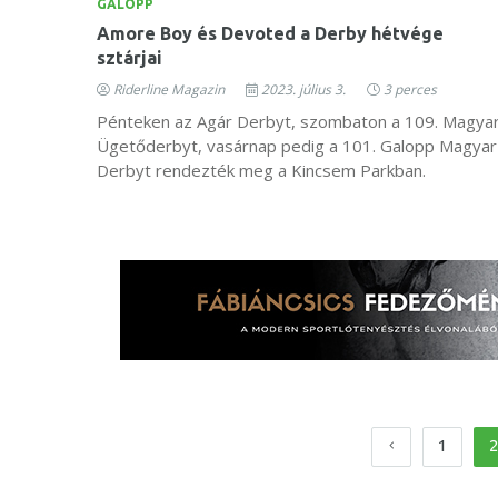
GALOPP
Amore Boy és Devoted a Derby hétvége
sztárjai
Riderline Magazin
2023. július 3.
3 perces
Pénteken az Agár Derbyt, szombaton a 109. Magya
Ügetőderbyt, vasárnap pedig a 101. Galopp Magyar
Derbyt rendezték meg a Kincsem Parkban.
1
2