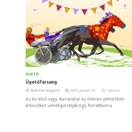
ÜGETŐ
Ügetőfarsang
Riderline Magazin
2025. január 14.
1 perces
Az év első nagy durranása! Az ötletes jelmezben
érkezőket vendégül látják egy forraltborra.