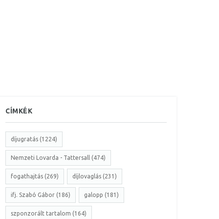
CÍMKÉK
díjugratás (1224)
Nemzeti Lovarda - Tattersall (474)
fogathajtás (269)
díjlovaglás (231)
ifj. Szabó Gábor (186)
galopp (181)
szponzorált tartalom (164)