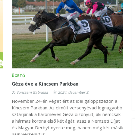
ÜGETŐ
Géza éve a Kincsem Parkban
Vonczem Gabriella
2024. december 3.
November 24-én véget ért az idei galoppszezon a
Kincsem Parkban. Az elmúlt versenyévad legnagyobb
sztárjának a hároméves Géza bizonyult, aki nemcsak
a hármas korona első két ágát, azaz a Nemzeti Díjat
és Magyar Derbyt nyerte meg, hanem még két másik
nagyversenyt is.