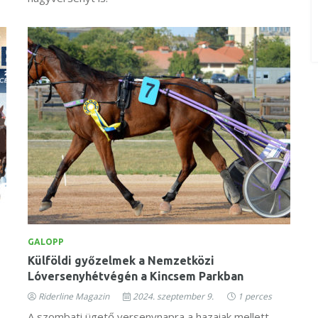
GALOPP
Külföldi győzelmek a Nemzetközi
Lóversenyhétvégén a Kincsem Parkban
Riderline Magazin
2024. szeptember 9.
1 perces
A szombati ügető versenynapra a hazaiak mellett