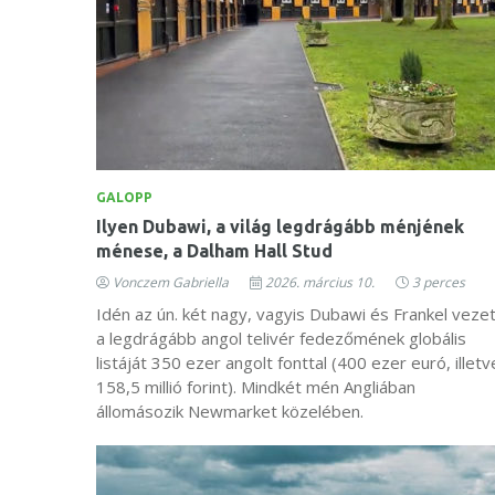
GALOPP
Ilyen Dubawi, a világ legdrágább ménjének
ménese, a Dalham Hall Stud
Vonczem Gabriella
2026. március 10.
3 perces
Idén az ún. két nagy, vagyis Dubawi és Frankel vezet
a legdrágább angol telivér fedezőmének globális
listáját 350 ezer angolt fonttal (400 ezer euró, illetv
158,5 millió forint). Mindkét mén Angliában
állomásozik Newmarket közelében.