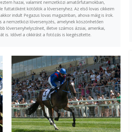
nyeztem hazai, valamint nemzetközi amatőrfutamokban,
de futtatóként kötődök a lóversenyhez. Az első lovas cikkeim
akkor indult Pegazus lovas magazinban, ahova máig is írok.
s a nemzetközi lóversenyzés, amelynek köszönhetően
 lóversenyhelyszíneit, illetve számos ázsiai, amerikai,
át is. Idővel a cikkírást a fotózás is kiegészítette.