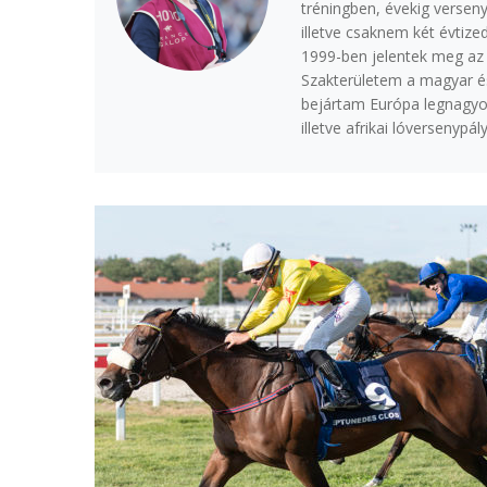
tréningben, évekig verse
illetve csaknem két évtize
1999-ben jelentek meg az 
Szakterületem a magyar é
bejártam Európa legnagyobb
illetve afrikai lóversenypály