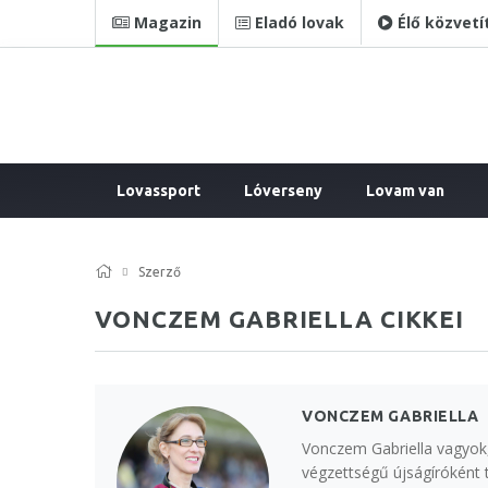
Magazin
Eladó lovak
Élő közvetí
Lovassport
Lóverseny
Lovam van
Szerző
VONCZEM GABRIELLA CIKKEI
VONCZEM GABRIELLA
Vonczem Gabriella vagyok, 
végzettségű újságíróként 