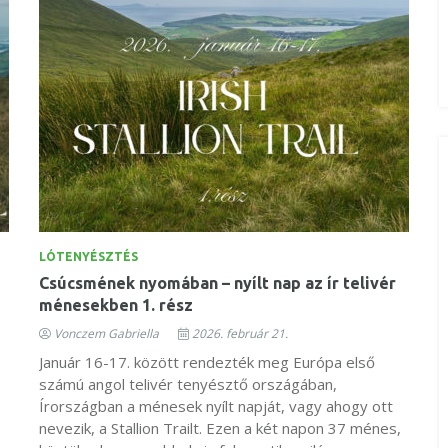
LÓTENYÉSZTÉS
Csúcsmének nyomában – nyílt nap az ír telivér
ménesekben 1. rész
Vonczem Gabriella
2026. február 21.
Január 16-17. között rendezték meg Európa első
számú angol telivér tenyésztő országában,
Írországban a ménesek nyílt napját, vagy ahogy ott
nevezik, a Stallion Trailt. Ezen a két napon 37 ménes,