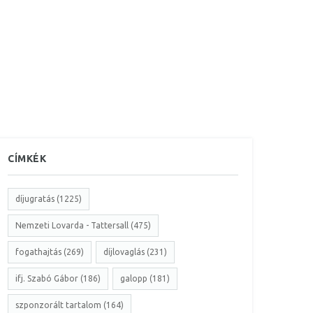
CÍMKÉK
díjugratás (1225)
Nemzeti Lovarda - Tattersall (475)
fogathajtás (269)
díjlovaglás (231)
ifj. Szabó Gábor (186)
galopp (181)
szponzorált tartalom (164)