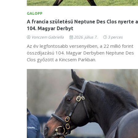
GALOPP
A francia születésű Neptune Des Clos nyerte a
104. Magyar Derbyt
Vonczem Gabriella
2026. július 7.
3 perces
Az év legfontosabb versenyében, a 22 millió forint
összdíjazású 104. Magyar Derbyben Neptune Des
Clos győzött a Kincsem Parkban.