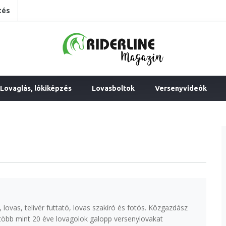
tés
Lovaglás, lókiképzés
Lovasboltok
Versenyvideók
lovas, telivér futtató, lovas szakíró és fotós. Közgazdász
több mint 20 éve lovagolok galopp versenylovakat