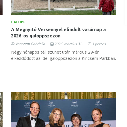
GALOPP
A Megnyitó Versennyel elindult vasárnap a
2026-os galoppszezon
Vonczem Gabriella
2026. március 31.
1 perces
Négy hónapos téli szünet után március 29-én
elkezdődött az idei galoppszezon a Kincsem Parkban.