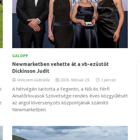
GALOPP
Newmarketben vehette át a vb-ezüstöt
Dickinson Judit
Vonczem Gabriella
2026. február 25.
1 perces
i
A hétvégén tartotta a Fegentri, a Női és Férfi
Amatőrlovasok Szövetsége rendes éves közgyűlését
e
az angol lóversenyzés központjának számító
Newmarketben.