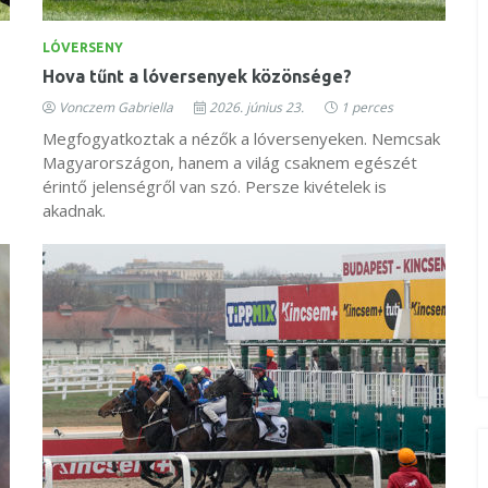
LÓVERSENY
Hova tűnt a lóversenyek közönsége?
Vonczem Gabriella
2026. június 23.
1 perces
Megfogyatkoztak a nézők a lóversenyeken. Nemcsak
Magyarországon, hanem a világ csaknem egészét
érintő jelenségről van szó. Persze kivételek is
akadnak.