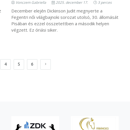
Vonczem Gabriella
2025. december 17.
3 perces
z
December elején Dickinson Judit megnyerte a
Fegentri női világbajnoki sorozat utolsó, 30. állomását
Pisában és ezzel összetettben a második helyen
végzett. Ez óriási siker.
4
5
6