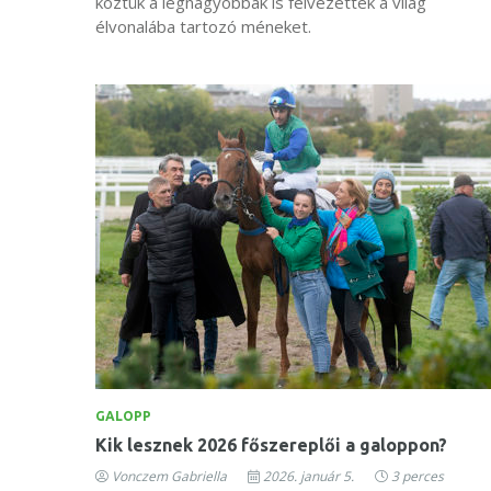
köztük a legnagyobbak is felvezették a világ
élvonalába tartozó méneket.
GALOPP
Kik lesznek 2026 főszereplői a galoppon?
Vonczem Gabriella
2026. január 5.
3 perces