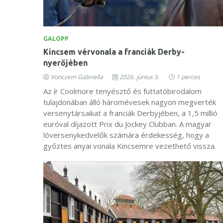
GALOPP
Kincsem vérvonala a franciák Derby-
nyerőjében
Vonczem Gabriella
2026. június 5.
1 perces
Az ír Coolmore tenyésztő és futtatóbirodalom
tulajdonában álló háromévesek nagyon megverték
versenytársaikat a franciák Derbyjében, a 1,5 millió
euróval díjazott Prix du Jockey Clubban. A magyar
lóversenykedvelők számára érdekesség, hogy a
győztes anyai vonala Kincsemre vezethető vissza.