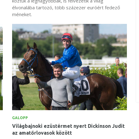
köztük a legnagyobbak, is felvezetik a világ
élvonalába tartozó, több százezer euróért fedező
méneket.
GALOPP
Világbajnoki ezüstérmet nyert Dickinson Judit
az amatőrlovasok között