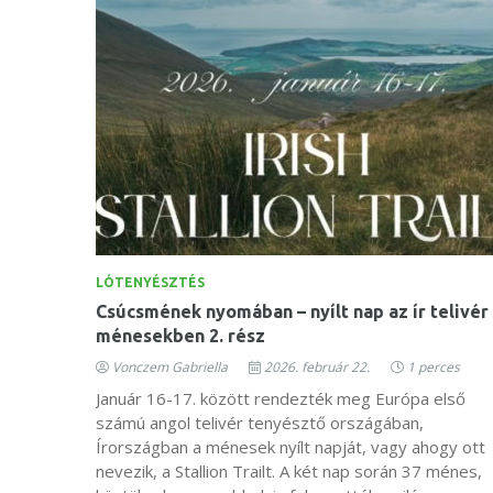
LÓTENYÉSZTÉS
Csúcsmének nyomában – nyílt nap az ír telivér
ménesekben 2. rész
Vonczem Gabriella
2026. február 22.
1 perces
Január 16-17. között rendezték meg Európa első
számú angol telivér tenyésztő országában,
Írországban a ménesek nyílt napját, vagy ahogy ott
nevezik, a Stallion Trailt. A két nap során 37 ménes,