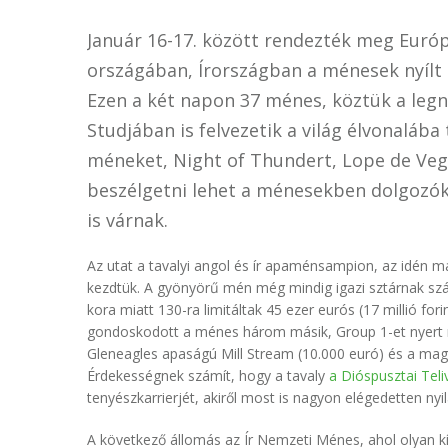
Január 16-17. között rendezték meg Európ
országában, Írországban a ménesek nyílt na
Ezen a két napon 37 ménes, köztük a leg
Studjában is felvezetik a világ élvonaláb
méneket, Night of Thundert, Lope de Veg
beszélgetni lehet a ménesekben dolgozókk
is várnak.
Az utat a tavalyi angol és ír apaménsampion, az idén
kezdtük. A gyönyörű mén még mindig igazi sztárnak számí
kora miatt 130-ra limitáltak 45 ezer eurós (17 millió for
gondoskodott a ménes három másik, Group 1-et nyert mé
Gleneagles apaságú Mill Stream (10.000 euró) és a magya
Érdekességnek számít, hogy a tavaly
a Dióspusztai Tel
tenyészkarrierjét, akiről most is nagyon elégedetten ny
A következő állomás az Ír Nemzeti Ménes, ahol olyan kín