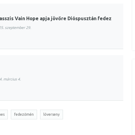
klasszis Vain Hope apja jövőre Dióspusztán fedez
5. szeptember 29.
. március 4.
nes
fedezőmén
lóverseny