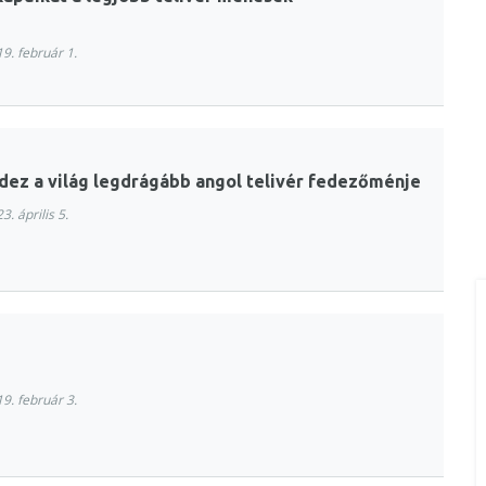
9. február 1.
fedez a világ legdrágább angol telivér fedezőménje
. április 5.
9. február 3.