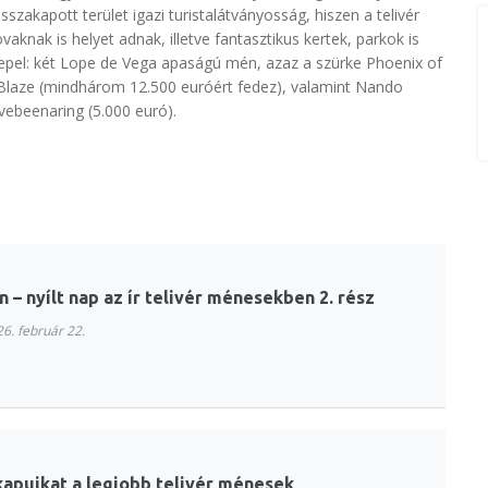
isszakapott terület igazi turistalátványosság, hiszen a telivér
aknak is helyet adnak, illetve fantasztikus kertek, parkok is
erepel: két Lope de Vega apaságú mén, azaz a szürke Phoenix of
 Blaze (mindhárom 12.500 euróért fedez), valamint Nando
ebeenaring (5.000 euró).
 nyílt nap az ír telivér ménesekben 2. rész
6. február 22.
kapuikat a legjobb telivér ménesek