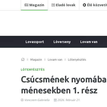
Magazin
Eladó lovak
Élő közvetí
Lovassport
Lóverseny
Lovam van
Magazin
Lovam van
Lótenyésztés
LÓTENYÉSZTÉS
Csúcsmének nyomában –
ménesekben 1. rész
Vonczem Gabriella
2026. február 21.