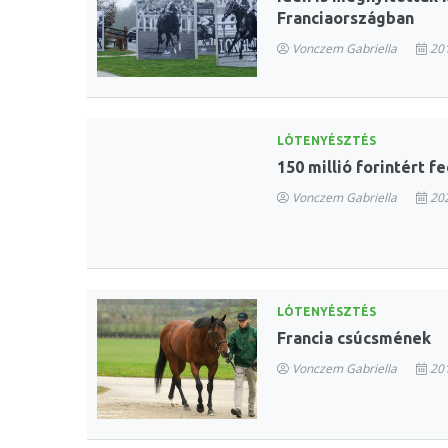
Franciaországban
Vonczem Gabriella
201
LÓTENYÉSZTÉS
150 millió forintért 
Vonczem Gabriella
2023
LÓTENYÉSZTÉS
Francia csúcsmének
Vonczem Gabriella
201