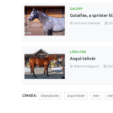
GALOPP
Gutaifan, a sprinter 
Vonczem Gabriella
202
LÓFAJTÁK
Angol telivér
Riderline Magazin
2024
CÍMKÉK:
lótenyésztés
angol telivér
mén
mé