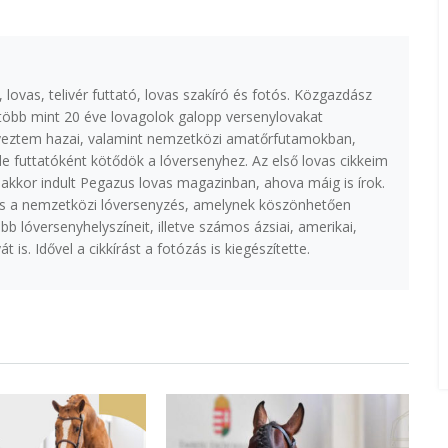
lovas, telivér futtató, lovas szakíró és fotós. Közgazdász
több mint 20 éve lovagolok galopp versenylovakat
nyeztem hazai, valamint nemzetközi amatőrfutamokban,
de futtatóként kötődök a lóversenyhez. Az első lovas cikkeim
akkor indult Pegazus lovas magazinban, ahova máig is írok.
s a nemzetközi lóversenyzés, amelynek köszönhetően
 lóversenyhelyszíneit, illetve számos ázsiai, amerikai,
át is. Idővel a cikkírást a fotózás is kiegészítette.