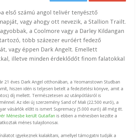
a első számú angol telivér tenyésztő
pját, vagy ahogy ott nevezik, a Stallion Trailt.
nagyobbak, a Coolmore vagy a Darley Kildangan
a tartozó, több százezer euróért fedező
át, vagy éppen Dark Angelt. Emellett
al, illetve minden érdeklődőt finom falatokkal
 már 21 éves Dark Angel otthonában, a Yeomanstown Studban
t, hiszen idén is teljesen betelt a fedeztetési könyve, amit a
intos) díj mellett. Természetesen az utánpótlásról is
nnel. Az idei új szerzemény Sand of Mali (22.500 euró), a
r vásárlók előtt is ismert Supremacy (5.000 euró) áll még itt.
ivér Ménesbe került Gutaifan
is ebben a ménesben kezdte a
ilatkoztak ménes tulajdonosai.
álatot igyekeznek kialakítani, amellyel támogatni tudják a