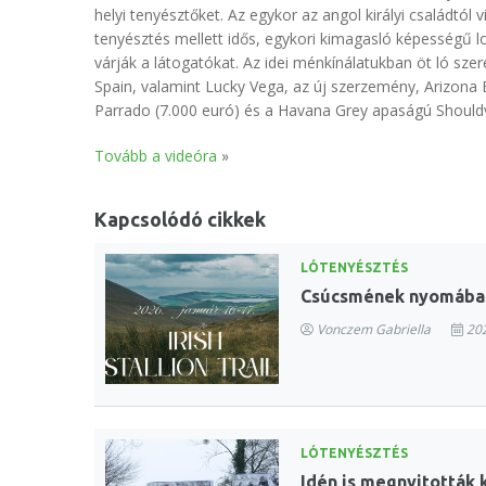
helyi tenyésztőket. Az egykor az angol királyi családtól v
tenyésztés mellett idős, egykori kimagasló képességű lov
várják a látogatókat. Az idei ménkínálatukban öt ló sz
Spain, valamint Lucky Vega, az új szerzemény, Arizona
Parrado (7.000 euró) és a Havana Grey apaságú Shouldv
Tovább a videóra
»
Kapcsolódó cikkek
LÓTENYÉSZTÉS
Csúcsmének nyomában –
Vonczem Gabriella
202
LÓTENYÉSZTÉS
Idén is megnyitották 