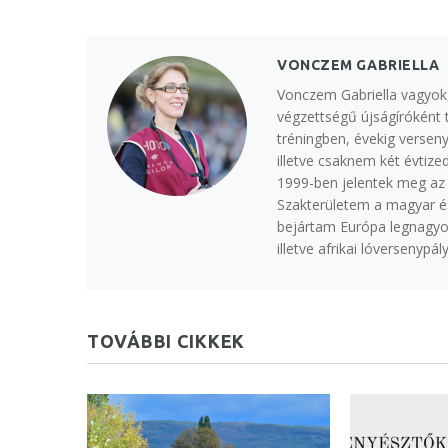
VONCZEM GABRIELLA
Vonczem Gabriella vagyok, 
végzettségű újságíróként 
tréningben, évekig verse
illetve csaknem két évtize
1999-ben jelentek meg az 
Szakterületem a magyar é
bejártam Európa legnagyobb
illetve afrikai lóversenypály
TOVÁBBI CIKKEK