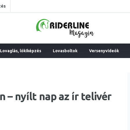
tés
Lovaglás, lókiképzés
Lovasboltok
Versenyvideók
 nyílt nap az ír telivér