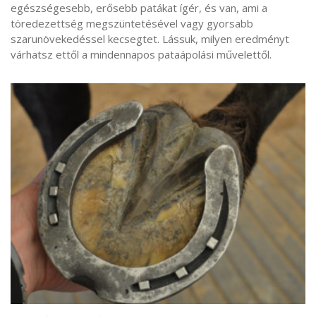
egészségesebb, erősebb patákat ígér, és van, ami a
töredezettség megszüntetésével vagy gyorsabb
szarunövekedéssel kecsegtet. Lássuk, milyen eredményt
várhatsz ettől a mindennapos pataápolási művelettől.