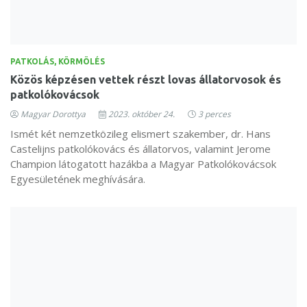
PATKOLÁS, KÖRMÖLÉS
Közös képzésen vettek részt lovas állatorvosok és
patkolókovácsok
Magyar Dorottya
2023. október 24.
3 perces
Ismét két nemzetközileg elismert szakember, dr. Hans
Castelijns patkolókovács és állatorvos, valamint Jerome
Champion látogatott hazákba a Magyar Patkolókovácsok
Egyesületének meghívására.