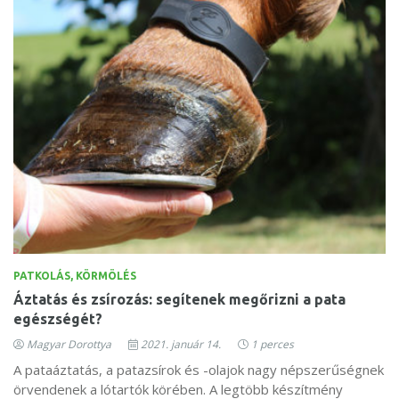
PATKOLÁS, KÖRMÖLÉS
Áztatás és zsírozás: segítenek megőrizni a pata
egészségét?
Magyar Dorottya
2021. január 14.
1 perces
A pataáztatás, a patazsírok és -olajok nagy népszerűségnek
örvendenek a lótartók körében. A legtöbb készítmény