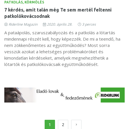
PATKOLÁS, KÖRMÖLÉS
7 kérdés, amit talán még Te sem mertél feltenni
patkolókovácsodnak
Riderline Magazin
2020. április 28.
3 perces
A pataápolás, szaruszabályozás és a patkolás a lótartás
mindennapi részét kell, hogy képezzék. De mi a teendő, ha
nem zökkenőmentes az együttműködés? Most sorra
vesszük azokat a lehetséges problémaköröket és
kimondatlan kérdéseket, amelyek megnehezíthetik a
lótartók és patkolókovácsaik együttműködését.
1
2