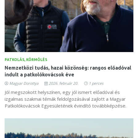
PATKOLÁS, KÖRMÖLÉS
Nemzetközi tudás, hazai közönség: rangos előadóval
indult a patkolókovácsok éve
Magyar Dorottya
2026. február 20.
1 perces
Jól megszokott helyszínen, egy jól ismert előadóval és
izgalmas szakmai témák feldolgozásával zajlott a Magyar
Patkolókovácsok Egyesületének évindító továbbképzése.