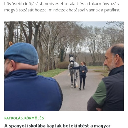
hűvösebb időjárást, nedvesebb talajt és a takarmányozás
megváltozását hozza, mindezek hatással vannak a patákra.
PATKOLÁS, KÖRMÖLÉS
A spanyol iskolába kaptak betekintést a magyar