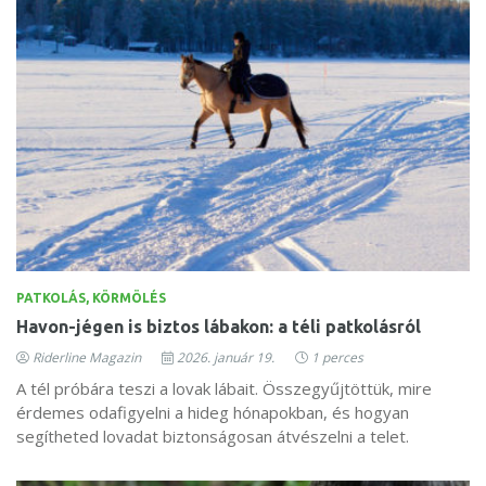
PATKOLÁS, KÖRMÖLÉS
Havon-jégen is biztos lábakon: a téli patkolásról
Riderline Magazin
2026. január 19.
1 perces
A tél próbára teszi a lovak lábait. Összegyűjtöttük, mire
érdemes odafigyelni a hideg hónapokban, és hogyan
segítheted lovadat biztonságosan átvészelni a telet.