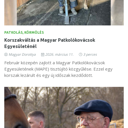
PATKOLÁS, KÖRMÖLÉS
Korszakváltás a Magyar Patkolókovácsok
Egyesületénél
Magyar Dorottya
2026. március 11.
3 perces
Február közepén zajlott a Magyar Patkolókovácsok
Egyesületének (MAPE) tisztújító közgyűlése. Ezzel egy
korszak lezárult és egy új időszak kezdődött.