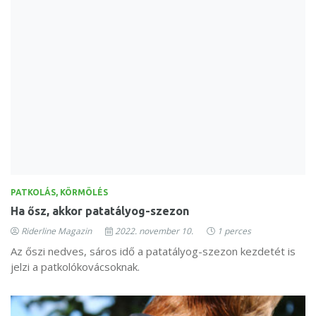
PATKOLÁS, KÖRMÖLÉS
Ha ősz, akkor patatályog-szezon
Riderline Magazin
2022. november 10.
1 perces
Az őszi nedves, sáros idő a patatályog-szezon kezdetét is
jelzi a patkolókovácsoknak.