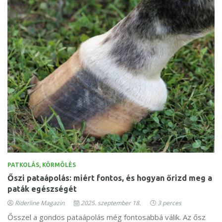
PATKOLÁS, KÖRMÖLÉS
Őszi pataápolás: miért fontos, és hogyan őrizd meg a
paták egészségét
Riderline Magazin
2025. szeptember 18.
3 perces
Ősszel a gondos pataápolás még fontosabbá válik. Az ősz