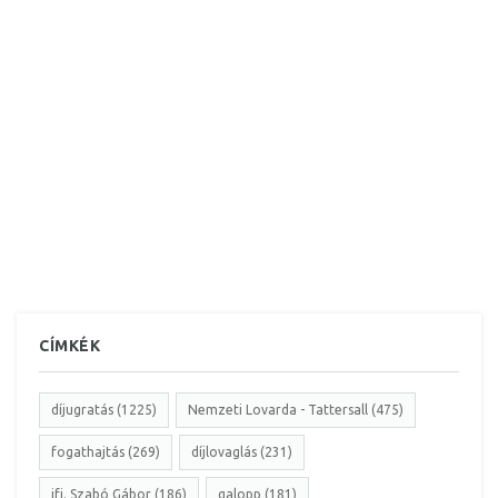
CÍMKÉK
díjugratás (1225)
Nemzeti Lovarda - Tattersall (475)
fogathajtás (269)
díjlovaglás (231)
ifj. Szabó Gábor (186)
galopp (181)