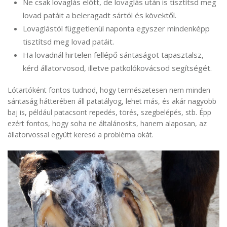
Ne csak lovaglás előtt, de lovaglás után is tisztítsd meg
lovad patáit a beleragadt sártól és kövektől.
Lovaglástól függetlenül naponta egyszer mindenképp
tisztítsd meg lovad patáit.
Ha lovadnál hirtelen fellépő sántaságot tapasztalsz,
kérd állatorvosod, illetve patkolókovácsod segítségét.
Lótartóként fontos tudnod, hogy természetesen nem minden
sántaság hátterében áll patatályog, lehet más, és akár nagyobb
baj is, például patacsont repedés, törés, szegbelépés, stb. Épp
ezért fontos, hogy soha ne általánosíts, hanem alaposan, az
állatorvossal együtt keresd a probléma okát.