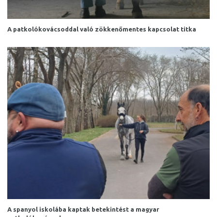
A patkolókovácsoddal való zökkenőmentes kapcsolat titka
A spanyol iskolába kaptak betekintést a magyar