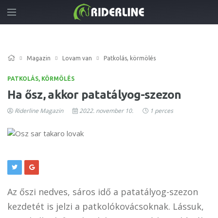
Magazin
Lovam van
Patkolás, körmölés
PATKOLÁS, KÖRMÖLÉS
Ha ősz, akkor patatályog-szezon
Riderline Magazin
2022. november 10.
1 perces
Az őszi nedves, sáros idő a patatályog-szezon
kezdetét is jelzi a patkolókovácsoknak. Lássuk,