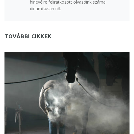
hírlevélre feliratkozott olvasóink száma
dinamikusan nő.
TOVÁBBI CIKKEK