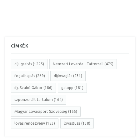
CÍMKÉK
díjugratás (1225)
Nemzeti Lovarda - Tattersall (475)
fogathajtás (269)
díjlovaglás (231)
ifj. Szabó Gábor (186)
galopp (181)
szponzorált tartalom (164)
Magyar Lovassport Szövetség (155)
lovas rendezvény (153)
lovastusa (138)