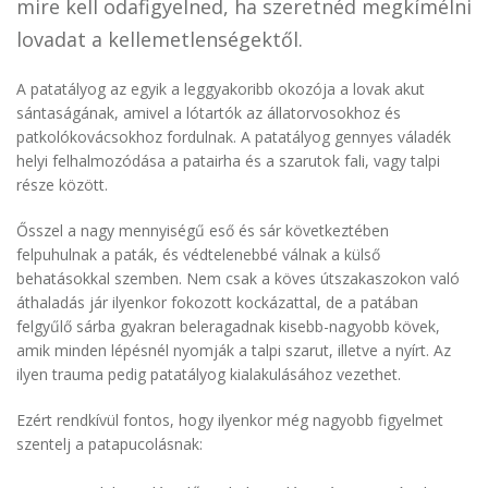
mire kell odafigyelned, ha szeretnéd megkímélni
lovadat a kellemetlenségektől.
A patatályog az egyik a leggyakoribb okozója a lovak akut
sántaságának, amivel a lótartók az állatorvosokhoz és
patkolókovácsokhoz fordulnak. A patatályog gennyes váladék
helyi felhalmozódása a patairha és a szarutok fali, vagy talpi
része között.
Ősszel a nagy mennyiségű eső és sár következtében
felpuhulnak a paták, és védtelenebbé válnak a külső
behatásokkal szemben. Nem csak a köves útszakaszokon való
áthaladás jár ilyenkor fokozott kockázattal, de a patában
felgyűlő sárba gyakran beleragadnak kisebb-nagyobb kövek,
amik minden lépésnél nyomják a talpi szarut, illetve a nyírt. Az
ilyen trauma pedig patatályog kialakulásához vezethet.
Ezért rendkívül fontos, hogy ilyenkor még nagyobb figyelmet
szentelj a patapucolásnak: