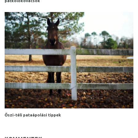
patkolókovácsok
Őszi-téli pataápolási tippek