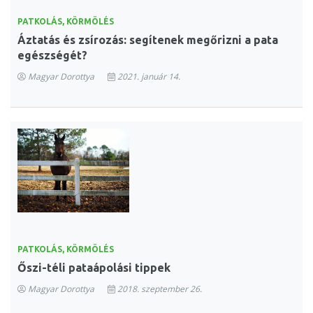
PATKOLÁS, KÖRMÖLÉS
Áztatás és zsírozás: segítenek megőrizni a pata
egészségét?
Magyar Dorottya
2021. január 14.
PATKOLÁS, KÖRMÖLÉS
Őszi-téli pataápolási tippek
Magyar Dorottya
2018. szeptember 26.