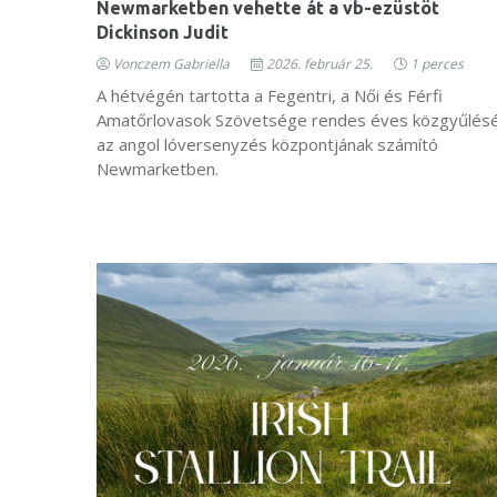
Newmarketben vehette át a vb-ezüstöt
Dickinson Judit
Vonczem Gabriella
2026. február 25.
1 perces
A hétvégén tartotta a Fegentri, a Női és Férfi
Amatőrlovasok Szövetsége rendes éves közgyűlés
az angol lóversenyzés központjának számító
Newmarketben.