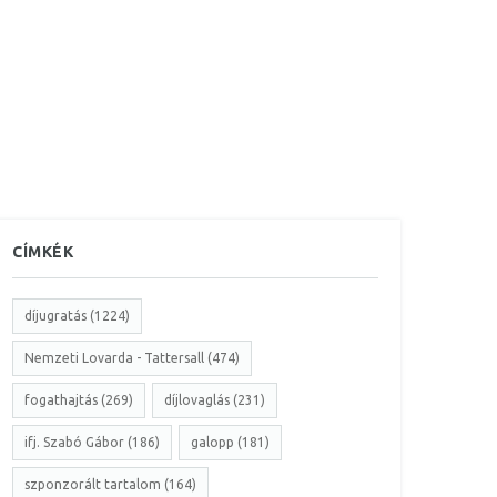
CÍMKÉK
díjugratás (1224)
Nemzeti Lovarda - Tattersall (474)
fogathajtás (269)
díjlovaglás (231)
ifj. Szabó Gábor (186)
galopp (181)
szponzorált tartalom (164)