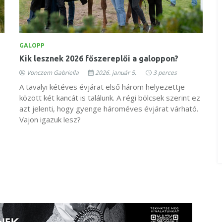
GALOPP
Kik lesznek 2026 főszereplői a galoppon?
Vonczem Gabriella
2026. január 5.
3 perces
A tavalyi kétéves évjárat első három helyezettje
között két kancát is találunk. A régi bölcsek szerint ez
azt jelenti, hogy gyenge hároméves évjárat várható.
Vajon igazuk lesz?
,