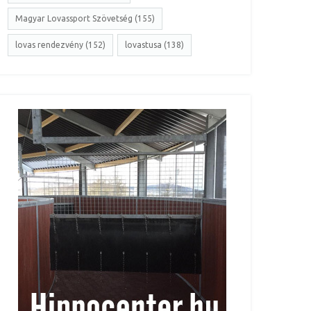
Magyar Lovassport Szövetség (155)
lovas rendezvény (152)
lovastusa (138)