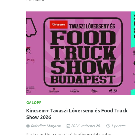
GALOPP
Kincsem+ Tavaszi Lóverseny és Food Truck
Show 2026
Riderline Magazin
2026. március 20.
1 perces
Ne hagyd ki az év első legfinomabb autós