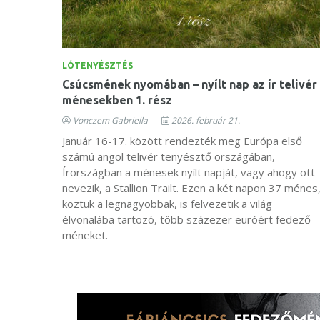
LÓTENYÉSZTÉS
Csúcsmének nyomában – nyílt nap az ír telivér
ménesekben 1. rész
Vonczem Gabriella
2026. február 21.
Január 16-17. között rendezték meg Európa első
számú angol telivér tenyésztő országában,
Írországban a ménesek nyílt napját, vagy ahogy ott
nevezik, a Stallion Trailt. Ezen a két napon 37 ménes
köztük a legnagyobbak, is felvezetik a világ
élvonalába tartozó, több százezer euróért fedező
méneket.