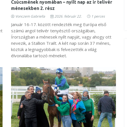
Csúcsmének nyomában – nyílt nap az ír telivér
ménesekben 2. rész
Vonczem Gabriella
2026. február 22.
1 perces
Január 16-17. között rendezték meg Európa első
ét
számú angol telivér tenyésztő országában,
Írországban a ménesek nyílt napját, vagy ahogy ott
nevezik, a Stallion Trailt. A két nap során 37 ménes,
köztük a legnagyobbak is felvezették a világ
élvonalába tartozó méneket.