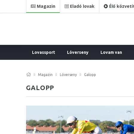
Magazin
Eladó lovak
Élő közvetí
Lovassport
Lóverseny
Lovam van
Magazin
Lóverseny
Galopp
GALOPP