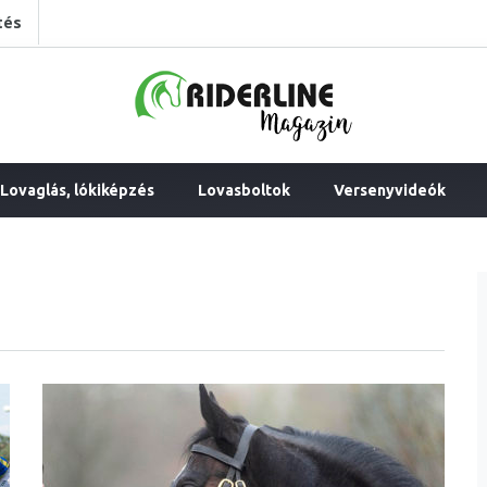
tés
Lovaglás, lókiképzés
Lovasboltok
Versenyvideók