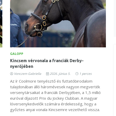
GALOPP
Kincsem vérvonala a franciák Derby-
nyerőjében
Vonczem Gabriella
2026. június 5.
1 perces
Az ír Coolmore tenyésztő és futtatóbirodalom
tulajdonában álló háromévesek nagyon megverték
versenytársaikat a franciák Derbyjében, a 1,5 millió
euróval díjazott Prix du Jockey Clubban. A magyar
lóversenykedvelők számára érdekesség, hogy a
győztes anyai vonala Kincsemre vezethető vissza.