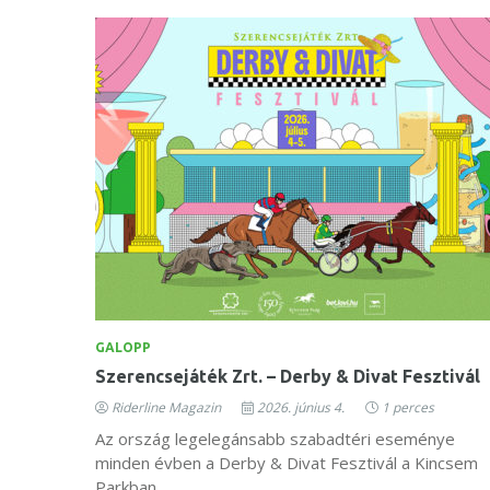
GALOPP
Szerencsejáték Zrt. – Derby & Divat Fesztivál
Riderline Magazin
2026. június 4.
1 perces
Az ország legelegánsabb szabadtéri eseménye
minden évben a Derby & Divat Fesztivál a Kincsem
Parkban.