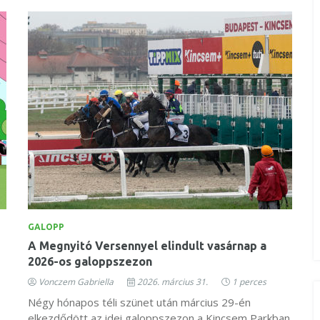
GALOPP
A Megnyitó Versennyel elindult vasárnap a
2026-os galoppszezon
Vonczem Gabriella
2026. március 31.
1 perces
Négy hónapos téli szünet után március 29-én
elkezdődött az idei galoppszezon a Kincsem Parkban.