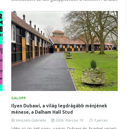
GALOPP
Ilyen Dubawi, a világ legdrágább ménjének
ménese, a Dalham Hall Stud
Vonczem Gabriella
2026. március 10.
3 perces
Idén az ún. két nagy, vagyis Dubawi és Frankel vezeti