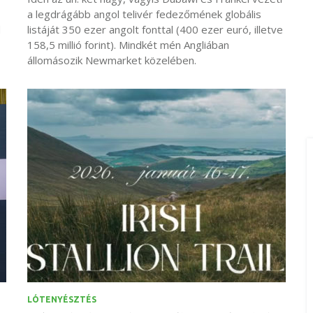
a legdrágább angol telivér fedezőmének globális
d
listáját 350 ezer angolt fonttal (400 ezer euró, illetve
158,5 millió forint). Mindkét mén Angliában
állomásozik Newmarket közelében.
LÓTENYÉSZTÉS