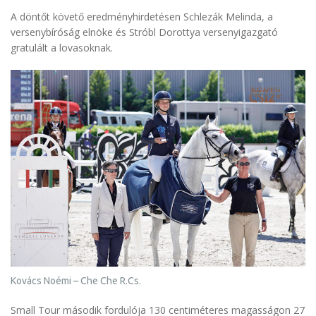
A döntőt követő eredményhirdetésen Schlezák Melinda, a
versenybíróság elnöke és Stróbl Dorottya versenyigazgató
gratulált a lovasoknak.
Kovács Noémi – Che Che R.Cs.
Small Tour második fordulója 130 centiméteres magasságon 27