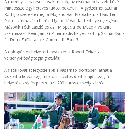
A mezőnyt a hatéves lovak uralták, az első hat helyezett közé
mindössze egy hétéves tudott bekerülni. A győzelmet Szuhai
Rodrigo szerezte meg a Mugano Van Klapscheut × Elvis Ter
Putte származású herélt, Ugano-K Van Kattenheye nyergében.
Második Tóth László és az I M Special de Muze × Voltaire
származású Pearl Jam G. A harmadik helyen zárt ifj. Szuhai Gyula
és Doha Z (Diarado × Comme IL Faut 5).
A dobogós és helyezett lovasoknak Robert Fekar, a
versenybíróság tagja gratulált.
A fiatal lovakat legközelebb a vasárnapi döntőben láthatja
viszont a közönség, ahol összevetés dönt majd a végső
helyezésekről és persze az 1200 eurós összdíjazásról.