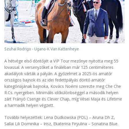
Szuhai Rodrigo - Ugano-K Van Kattenheye
A hétvége első döntőjét a VIP Tour mezőnye nyitotta meg 55
lovassal. A versenyzőket a fináléban már 125 centiméteres
akadályok várták a pályán. A győzelmet a 2025-ös amatőr
országos bajnok és az idei fedettpályás döntő amatőr
kategóriájának bajnoka, Kovács Noémi szerezte meg Che Che
R.Cs. nyergében. Minimális időkülönbséggel a második helyen
zárt Frányó Csenge és Clever Chap, míg Vései Maja és Lifetime
a harmadik helyen végzett.
További helyezettek: Lena Dudkowska (POL) – Aruna Dh Z,
Sallai Lili Dominika – Irisz, Ekaterina Firyulina – Sonatina Blue.