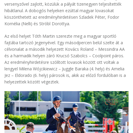
versenyzővel zajlott, közülük a pályát tizenegyen teljesítették
hibátlanul. A dobogós helyeken ezúttal magyar lovasokat
köszönthetett az eredményhirdetésen Szladek Péter, Fodor
Kornélia (Nelli) és Stróbl Dorottya.
Az első helyet Tóth Martin szerezte meg a magyar sportló
fajtába tartozó Jegenyével. Egy másodpercen belül szelte át a
célvonalat a második helyezett Kovács Roland – Messindra AA
és a harmadik helyen záró Krucsó Szabolcs – Coolpoint páros.
Az eredményhirdetésre szólított lovasok között ott voltak a
lengyel Milena Wójcikiewicz – Juggle Baraka (4. hely) és Amelia
Jez – Eldorado (6. hely) párosok is, akik az előző fordulóban is a
helyezettek között végeztek.