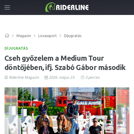
Magazin
Lovassport
Díjugratás
DÍJUGRATÁS
Cseh győzelem a Medium Tour
döntőjében, ifj. Szabó Gábor második
Riderline Magazin
2026. május 23.
3 perces