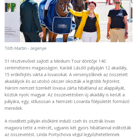
Tóth Martin - Jegenye
51 résztvevővel zajlott a Medium Tour döntője 140
centiméteres magasságon. Karádi László pályáján 12 akadály,
15 erőkifejtés várta a lovasokat. A versenyzőknek az összetett
akadályok és az utolsó okszer okozták a legtöbb fejtörést.
Három nemzet tizenkét lovasa zárta hibátlanul az alappályát,
köztük nyolc magyar. Az összevetésben új akadály is került a
pályára, egy, stílusosan a Nemzeti Lovarda főépületét formázó
meredek.
A rövidített pályán elsőként induló cseh és osztrák lovas
magasra tette a mércét, ugyanis két gyors hibátlannal indították
az összevetést. Linda Portychova végül legyőzhetetlennek