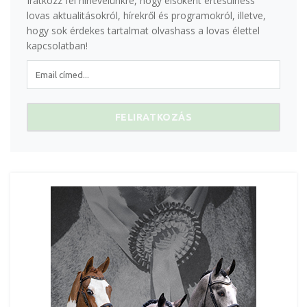
Iratkozz fel hírlevelünkre, hogy elsőként értesülhess
lovas aktualitásokról, hírekről és programokról, illetve,
hogy sok érdekes tartalmat olvashass a lovas élettel
kapcsolatban!