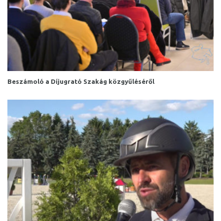
Beszámoló a Díjugrató Szakág közgyűléséről