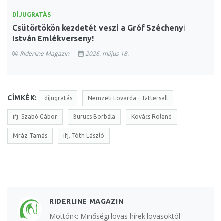
DÍJUGRATÁS
Csütörtökön kezdetét veszi a Gróf Széchenyi
István Emlékverseny!
Riderline Magazin
2026. május 18.
CÍMKÉK:
díjugratás
Nemzeti Lovarda - Tattersall
ifj. Szabó Gábor
Burucs Borbála
Kovács Roland
Mráz Tamás
ifj. Tóth László
RIDERLINE MAGAZIN
Mottónk: Minőségi lovas hírek lovasoktól