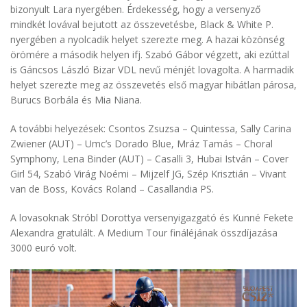
bizonyult Lara nyergében. Érdekesség, hogy a versenyző
mindkét lovával bejutott az összevetésbe, Black & White P.
nyergében a nyolcadik helyet szerezte meg. A hazai közönség
örömére a második helyen ifj. Szabó Gábor végzett, aki ezúttal
is Gáncsos László Bizar VDL nevű ménjét lovagolta. A harmadik
helyet szerezte meg az összevetés első magyar hibátlan párosa,
Burucs Borbála és Mia Niana.
A további helyezések: Csontos Zsuzsa – Quintessa, Sally Carina
Zwiener (AUT) – Umc’s Dorado Blue, Mráz Tamás – Choral
Symphony, Lena Binder (AUT) – Casalli 3, Hubai István – Cover
Girl 54, Szabó Virág Noémi – Mijzelf JG, Szép Krisztián – Vivant
van de Boss, Kovács Roland – Casallandia PS.
A lovasoknak Stróbl Dorottya versenyigazgató és Kunné Fekete
Alexandra gratulált. A Medium Tour fináléjának összdíjazása
3000 euró volt.