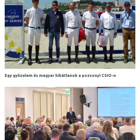
Egy győzelem és magyar hibátlanok a pozsonyi CSIO-n