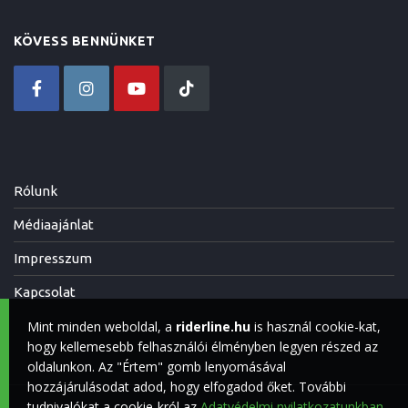
KÖVESS BENNÜNKET
Rólunk
Médiaajánlat
Impresszum
Kapcsolat
Mint minden weboldal, a
riderline.hu
is használ cookie-kat,
hogy kellemesebb felhasználói élményben legyen részed az
oldalunkon. Az "Értem" gomb lenyomásával
hozzájárulásodat adod, hogy elfogadod őket. További
tudnivalókat a cookie-król az
Adatvédelmi nyilatkozatunkban