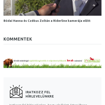
Bódai Hanna és Czékus Zoltán a Riderline kamerája előtt
KOMMENTEK
IRATKOZZ FEL
HÍRLEVELÜNKRE