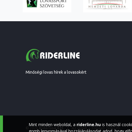
Minőségi lovas hírek a lovasokért
Mint minden weboldal, a
riderline.hu
is használ cook
© 2026
Riderline Kft.
|
Az oldalt a
Topweb
fejleszti.
gomb lenyomásával hozzájárulásodat adod, hogy elfog