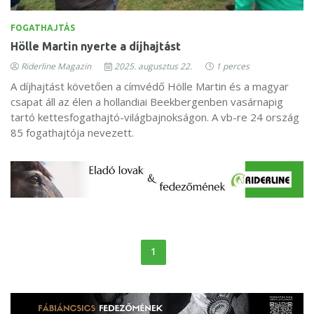
FOGATHAJTÁS
Hölle Martin nyerte a díjhajtást
Riderline Magazin
2025. augusztus 22.
1 perces
A díjhajtást követően a címvédő Hölle Martin és a magyar
csapat áll az élen a hollandiai Beekbergenben vasárnapig
tartó kettesfogathajtó-világbajnokságon. A vb-re 24 ország
85 fogathajtója nevezett.
1