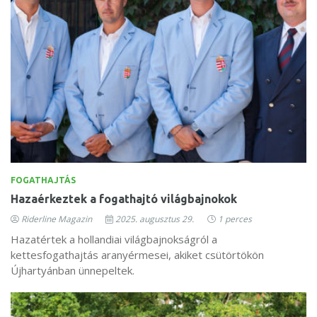
FOGATHAJTÁS
Hazaérkeztek a fogathajtó világbajnokok
Riderline Magazin
2025. augusztus 29.
1 perces
Hazatértek a hollandiai világbajnokságról a
kettesfogathajtás aranyérmesei, akiket csütörtökön
Újhartyánban ünnepeltek.