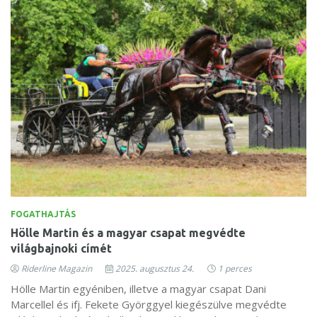
FOGATHAJTÁS
Hölle Martin és a magyar csapat megvédte
világbajnoki címét
Riderline Magazin
2025. augusztus 24.
1 perces
Hölle Martin egyéniben, illetve a magyar csapat Dani
Marcellel és ifj. Fekete Györggyel kiegészülve megvédte