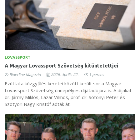
LOVASSPORT
A Magyar Lovassport Szövetség kitüntetettjei
Riderline Magazin
2026. április 22.
1 perces
Ezúttal a közgyűlés keretei között került sor a Magyar
Lovassport Szövetség ünnepélyes díjátadójára is. A díjakat
dr. Jármy Miklós, Lázár Vilmos, prof. dr. Sótonyi Péter és
Szotyori Nagy Kristóf adták át.