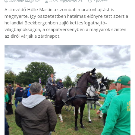
Riderline Magazin
2025. augusztus 23.
1 perces
A címvédő Hölle Martin a szombati maratonhajtást is
megnyerte, így összetettben hatalmas előnyre tett szert a
hollandiai Beekbergenben zajló kettesfogathajtó-
világbajnokságon, a csapatversenyben a magyarok szintén
az élről várják a zárónapot.