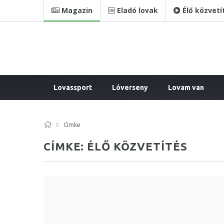
Magazin
Eladó lovak
Élő közvetí
Lovassport
Lóverseny
Lovam van
Címke
CÍMKE: ÉLŐ KÖZVETÍTÉS