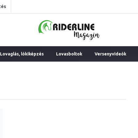
tés
Lovaglás, lókiképzés
Lovasboltok
Versenyvideók