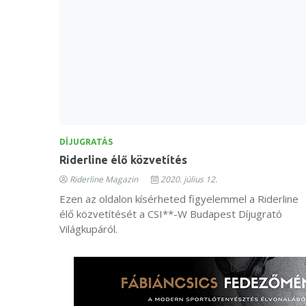
DÍJUGRATÁS
Riderline élő közvetítés
Riderline Magazin
2020. július 12.
Ezen az oldalon kísérheted figyelemmel a Riderline
élő közvetítését a CSI**-W Budapest Díjugrató
Világkupáról.