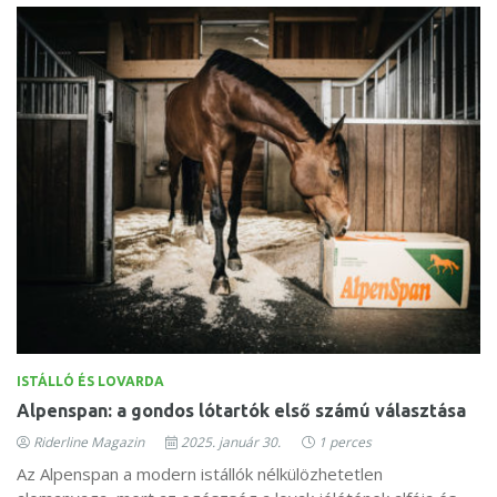
ISTÁLLÓ ÉS LOVARDA
Alpenspan: a gondos lótartók első számú választása
Riderline Magazin
2025. január 30.
1 perces
Az Alpenspan a modern istállók nélkülözhetetlen