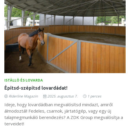
ISTÁLLÓ ÉS LOVARDA
Építsd-szépítsd lovardádat!
Riderline Magazin
2025. augusztus 7.
1 perces
Ideje, hogy lovardádban megvalósítsd mindazt, amiről
álmodoztál! Fedeles, csarnok, jártatógép, vagy egy új
talajmegmunkáló berendezés? A ZDK Group megvalósítja a
terveidet!