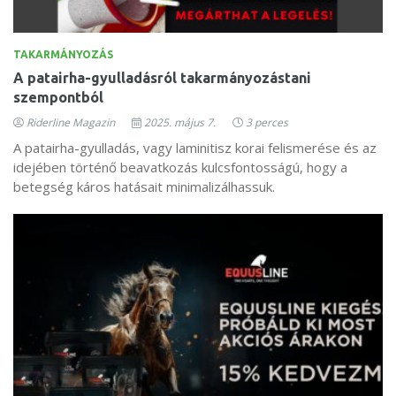
TAKARMÁNYOZÁS
A patairha-gyulladásról takarmányozástani
szempontból
Riderline Magazin
2025. május 7.
3 perces
A patairha-gyulladás, vagy laminitisz korai felismerése és az
idejében történő beavatkozás kulcsfontosságú, hogy a
betegség káros hatásait minimalizálhassuk.