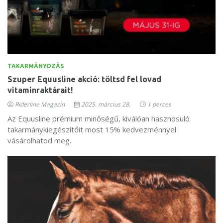
TAKARMÁNYOZÁS
Szuper Equusline akció: töltsd fel lovad
vitaminraktárait!
Riderline Magazin
2025. március 28.
1 perces
Az Equusline prémium minőségű, kiválóan hasznosuló
takarmánykiegészítőit most 15% kedvezménnyel
vásárolhatod meg.