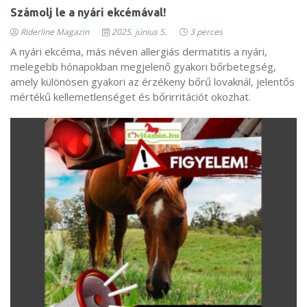
Számolj le a nyári ekcémával!
Riderline Magazin
2025. június 5.
3 perces
A nyári ekcéma, más néven allergiás dermatitis a nyári,
melegebb hónapokban megjelenő gyakori bőrbetegség,
amely különösen gyakori az érzékeny bőrű lovaknál, jelentős
mértékű kellemetlenséget és bőrirritációt okozhat.