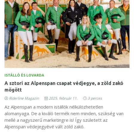
ISTÁLLÓ ÉS LOVARDA
A sztori az Alpenspan csapat védjegye, a zöld zakó
mögött
Riderline Magazin
2025. február 11.
3 perces
Az Alpenspan a modern istállók nélkülözhetetlen
alomanyaga. De a kiváló termék nem minden, szükség van
mellé a nagyszerű marketingre is! Így született az
Alpenspan védejegyévé vált zöld zakó.