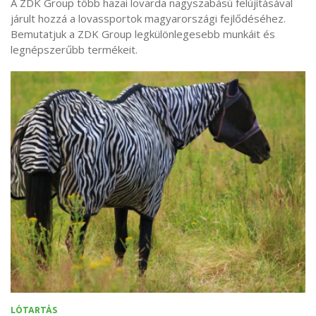
A ZDK Group több hazai lovarda nagyszabású felújításával
járult hozzá a lovassportok magyarországi fejlődéséhez.
Bemutatjuk a ZDK Group legkülönlegesebb munkáit és
legnépszerűbb termékeit.
LÓTARTÁS