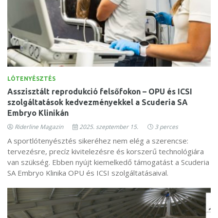
LÓTENYÉSZTÉS
Asszisztált reprodukció felsőfokon – OPU és ICSI
szolgáltatások kedvezményekkel a Scuderia SA
Embryo Klinikán
Riderline Magazin
2025. szeptember 15.
3 perces
A sportlótenyésztés sikeréhez nem elég a szerencse:
tervezésre, precíz kivitelezésre és korszerű technológiára
van szükség. Ebben nyújt kiemelkedő támogatást a Scuderia
SA Embryo Klinika OPU és ICSI szolgáltatásaival.