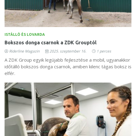
ISTÁLLÓ ÉS LOVARDA
Bokszos donga csarnok a ZDK Grouptól
Riderline Magazin
2025. szeptember 16.
1 perces
A ZDK Group egyik legújabb fejlesztése a mobil, ugyanakkor
időtálló bokszos donga csarnok, amiben kilenc tágas boksz is
elfér.