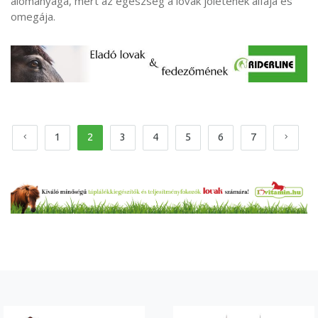
alomanyaga, mert az egészség a lovak jólétének alfája és
omegája.
1
2
3
4
5
6
7