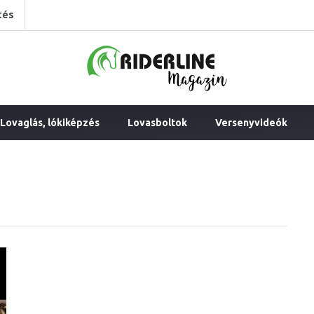
tés
Lovaglás, lókiképzés
Lovasboltok
Versenyvideók