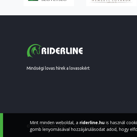
Minőségi lovas hírek a lovasokért
Mint minden weboldal, a
riderline.hu
is használ cook
© 2026
Riderline Kft.
|
Az oldalt a
Topweb
fejleszti.
gomb lenyomásával hozzájárulásodat adod, hogy elfog