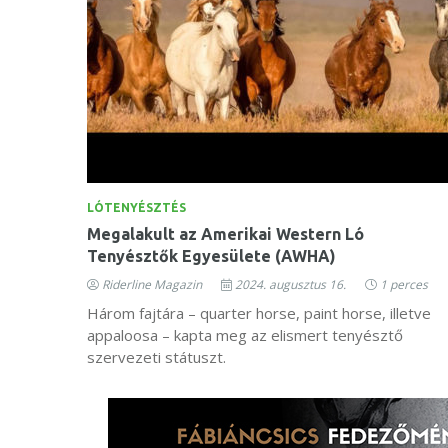
LÓTENYÉSZTÉS
Megalakult az Amerikai Western Ló
Tenyésztők Egyesülete (AWHA)
Riderline Magazin
2024. augusztus 16.
1 perces
Három fajtára – quarter horse, paint horse, illetve
appaloosa – kapta meg az elismert tenyésztő
szervezeti státuszt.