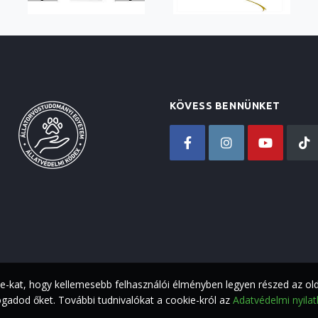
KÖVESS BENNÜNKET
ie-kat, hogy kellemesebb felhasználói élményben legyen részed az ol
adod őket. További tudnivalókat a cookie-król az
Adatvédelmi nyila