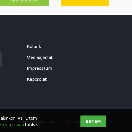
Rólunk
Médiaajánlat
Impresszum
Kapcsolat
dalunkon. Az "Értem"
ÉRTEM
Adatvédelmi nyilatkozat
Felhasználási feltételek
tkozatunkban
találsz.