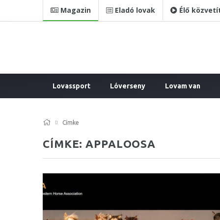
Magazin
Eladó lovak
Élő közvetí
Lovassport
Lóverseny
Lovam van
Címke
CÍMKE: APPALOOSA